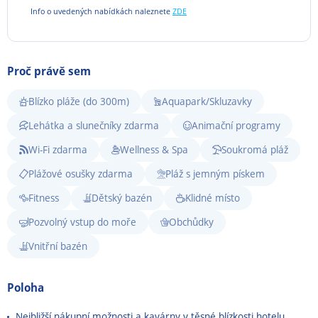
Info o uvedených nabídkách naleznete
ZDE
Proč právě sem
Blízko pláže (do 300m)
Aquapark/Skluzavky
Lehátka a slunečníky zdarma
Animační programy
Wi-Fi zdarma
Wellness & Spa
Soukromá pláž
Plážové osušky zdarma
Pláž s jemným pískem
Fitness
Dětský bazén
Klidné místo
Pozvolný vstup do moře
Obchůdky
Vnitřní bazén
Poloha
Nejbližší nákupní možnosti a kavárny v těsné blízkosti hotelu