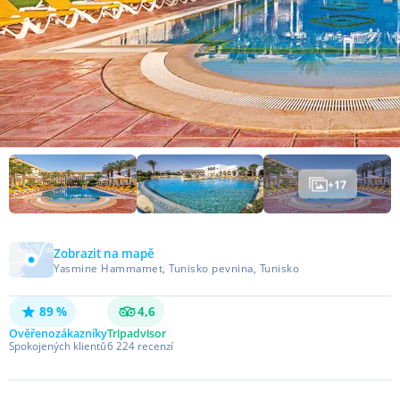
+
17
Zobrazit na mapě
Yasmine Hammamet, Tunisko pevnina, Tunisko
89 %
4,6
Ověřeno
zákazníky
Tripadvisor
Spokojených klientů
6 224
recenzí