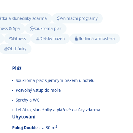
átka a slunečníky zdarma
Animační programy
ness & Spa
Soukromá pláž
Fitness
Dětský bazén
Rodinná atmosféra
Obchůdky
Pláž
Soukromá pláž s jemným pískem u hotelu
Pozvolný vstup do moře
j
Sprchy a WC
Lehátka, slunečníky a plážové osušky zdarma
Ubytování
2
Pokoj Double
cca 30 m