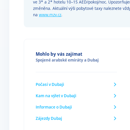
ve 3* a 2* hotelu 10–15 AED/pokoj/noc. Upozorňuj
změněna. Aktuální výši pobytové taxy naleznete vžd
na
www.mzv.cz
.
Mohlo by vás zajímat
Spojené arabské emiráty
a
Dubaj
Počasí v Dubaji
Kam na výlet v Dubaji
Informace o Dubaji
Zájezdy Dubaj