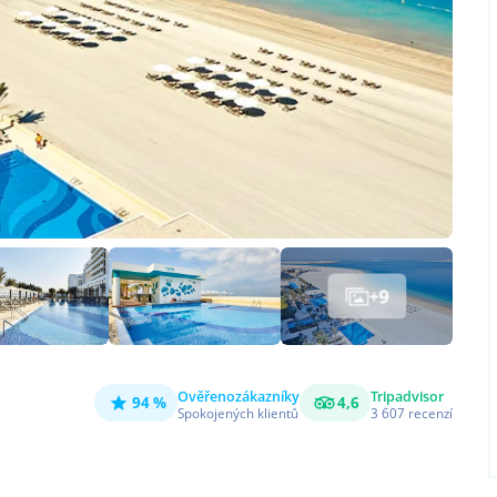
+
9
Ověřeno
zákazníky
Tripadvisor
94 %
4,6
Spokojených klientů
3 607
recenzí