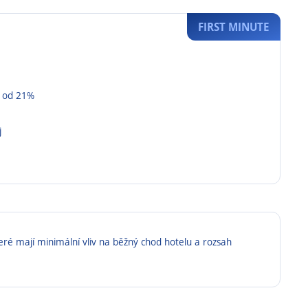
FIRST MINUTE
é od 21%
j
eré mají minimální vliv na běžný chod hotelu a rozsah