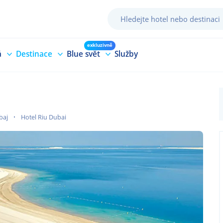
exkluzivně
á
Destinace
Blue svět
Služby
baj
Hotel Riu Dubai