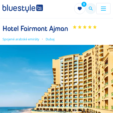
0
Menu
Menu
Hotel Fairmont Ajman
Spojené arabské emiráty
Dubaj