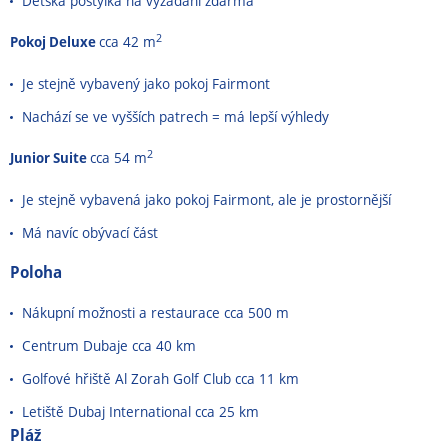
Dětská postýlka na vyžádání zdarma
2
Pokoj Deluxe
cca 42 m
Je stejně vybavený jako pokoj Fairmont
Nachází se ve vyšších patrech = má lepší výhledy
2
Junior Suite
cca 54 m
Je stejně vybavená jako pokoj Fairmont, ale je prostornější
Má navíc obývací část
Poloha
Nákupní možnosti a restaurace cca 500 m
Centrum Dubaje cca 40 km
Golfové hřiště Al Zorah Golf Club cca 11 km
Letiště Dubaj International cca 25 km
Pláž