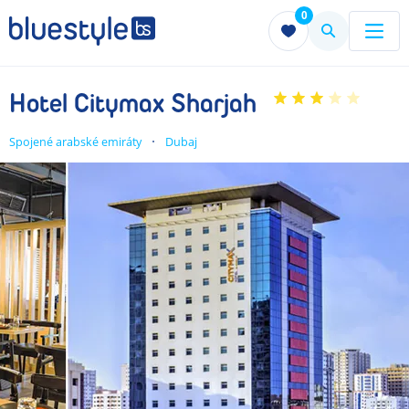
0
Menu
Menu
Hotel Citymax Sharjah
Spojené arabské emiráty
Dubaj