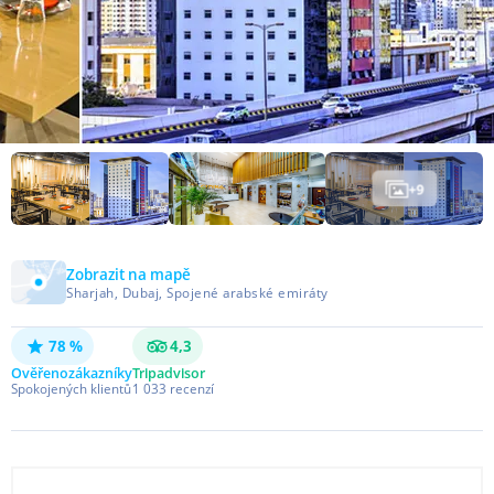
+
9
Zobrazit na mapě
Sharjah, Dubaj, Spojené arabské emiráty
78 %
4,3
Ověřeno
zákazníky
Tripadvisor
Spokojených klientů
1 033
recenzí