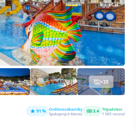
+
35
Ověřeno
zákazníky
Tripadvisor
91 %
3,4
Spokojených klientů
1 065
recenzí