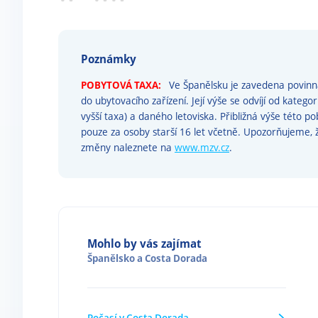
Poznámky
POBYTOVÁ TAXA:
Ve Španělsku je zavedena povinná
do ubytovacího zařízení. Její výše se odvíjí od katego
vyšší taxa) a daného letoviska. Přibližná výše této p
pouze za osoby starší 16 let včetně. Upozorňujeme
změny naleznete na
www.mzv.cz
.
Mohlo by vás zajímat
Španělsko
a
Costa Dorada
Počasí v Costa Dorada