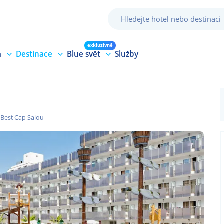
exkluzivně
á
Destinace
Blue svět
Služby
Best Cap Salou