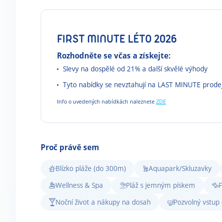
FIRST MINUTE LÉTO 2026
Rozhodněte se včas a získejte:
Slevy na dospělé od 21% a další skvělé výhody
Tyto nabídky se nevztahují na LAST MINUTE prode
Info o uvedených nabídkách naleznete
ZDE
Proč právě sem
Blízko pláže (do 300m)
Aquapark/Skluzavky
Wellness & Spa
Pláž s jemným pískem
F
Noční život a nákupy na dosah
Pozvolný vstup