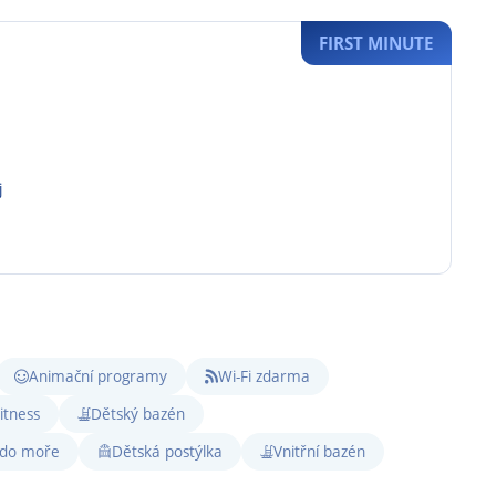
FIRST MINUTE
j
Animační programy
Wi-Fi zdarma
itness
Dětský bazén
 do moře
Dětská postýlka
Vnitřní bazén