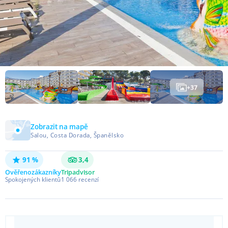
+
37
Zobrazit na mapě
Salou, Costa Dorada, Španělsko
91 %
3,4
Ověřeno
zákazníky
Tripadvisor
Spokojených klientů
1 066
recenzí