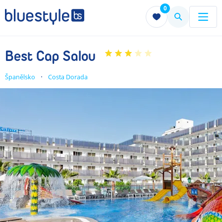
0
Menu
Menu
Best Cap Salou
Španělsko
Costa Dorada