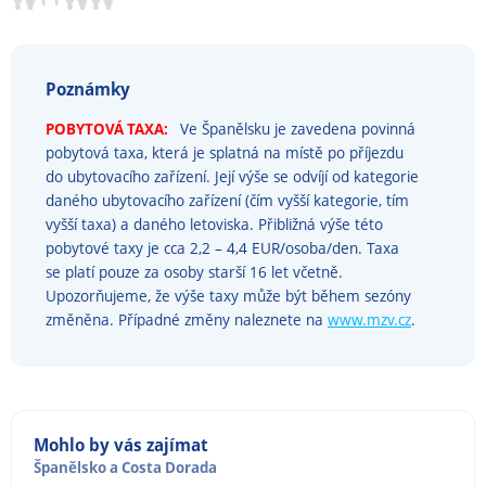
Poznámky
POBYTOVÁ TAXA:
Ve Španělsku je zavedena povinná
pobytová taxa, která je splatná na místě po příjezdu
do ubytovacího zařízení. Její výše se odvíjí od kategorie
daného ubytovacího zařízení (čím vyšší kategorie, tím
vyšší taxa) a daného letoviska. Přibližná výše této
pobytové taxy je cca 2,2 – 4,4 EUR/osoba/den. Taxa
se platí pouze za osoby starší 16 let včetně.
Upozorňujeme, že výše taxy může být během sezóny
změněna. Případné změny naleznete na
www.mzv.cz
.
Mohlo by vás zajímat
Španělsko
a
Costa Dorada