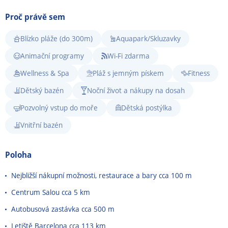
Proč právě sem
Blízko pláže (do 300m)
Aquapark/Skluzavky
Animační programy
Wi-Fi zdarma
Wellness & Spa
Pláž s jemným pískem
Fitness
Dětský bazén
Noční život a nákupy na dosah
Pozvolný vstup do moře
Dětská postýlka
Vnitřní bazén
Poloha
Nejbližší nákupní možnosti, restaurace a bary cca 100 m
Centrum Salou cca 5 km
Autobusová zastávka cca 500 m
Letiště Barcelona cca 113 km