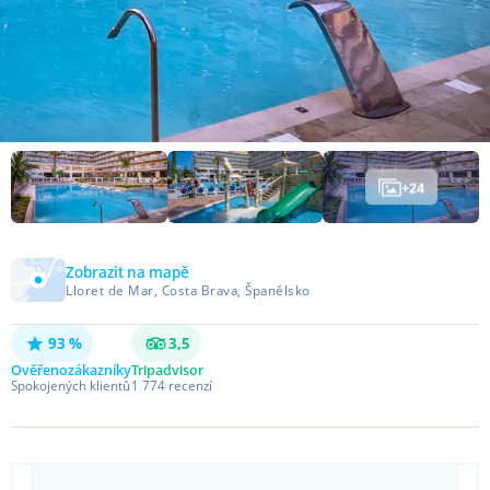
+
24
Zobrazit na mapě
Lloret de Mar, Costa Brava, Španělsko
93 %
3,5
Ověřeno
zákazníky
Tripadvisor
Spokojených klientů
1 774
recenzí