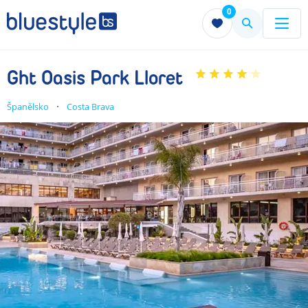
0
Menu
Menu
Ght Oasis Park Lloret
Španělsko
Costa Brava