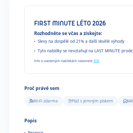
FIRST MINUTE LÉTO 2026
Rozhodněte se včas a získejte:
Slevy na dospělé od 21% a další skvělé výhody
Tyto nabídky se nevztahují na LAST MINUTE prode
Info o uvedených nabídkách naleznete
ZDE
Proč právě sem
Wi-Fi zdarma
Pláž s jemným pískem
Měs
Popis
Recepce