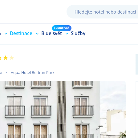
exkluzivně
á
Destinace
Blue svět
Služby
ar
Aqua Hotel Bertran Park