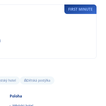
FIRST MINUTE
j
tský hotel
Dětská postýlka
Poloha
Městský
hotel