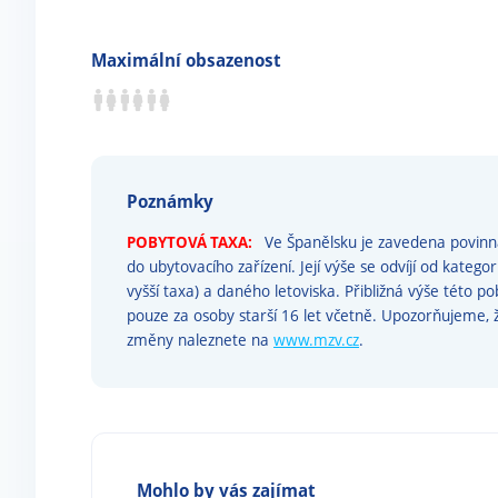
Maximální obsazenost
Poznámky
POBYTOVÁ TAXA:
Ve Španělsku je zavedena povinná
do ubytovacího zařízení. Její výše se odvíjí od katego
vyšší taxa) a daného letoviska. Přibližná výše této p
pouze za osoby starší 16 let včetně. Upozorňujeme
změny naleznete na
www.mzv.cz
.
Mohlo by vás zajímat