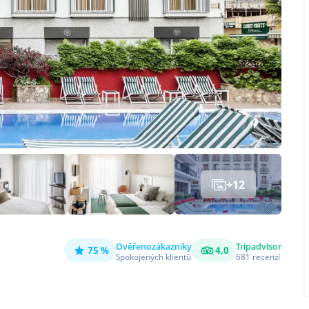
+
12
Ověřeno
zákazníky
Tripadvisor
75 %
4,0
Spokojených klientů
681
recenzí