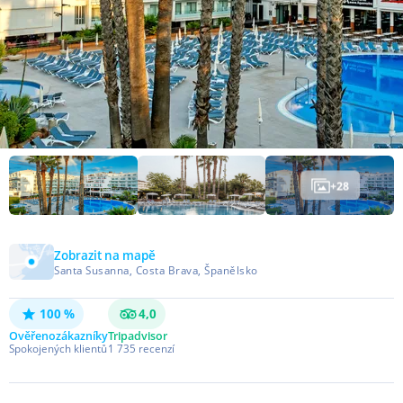
+
28
Zobrazit na mapě
Santa Susanna, Costa Brava, Španělsko
100 %
4,0
Ověřeno
zákazníky
Tripadvisor
Spokojených klientů
1 735
recenzí