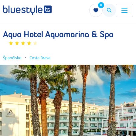
0
Menu
Menu
Aqua Hotel Aquamarina & Spa
Španělsko
Costa Brava