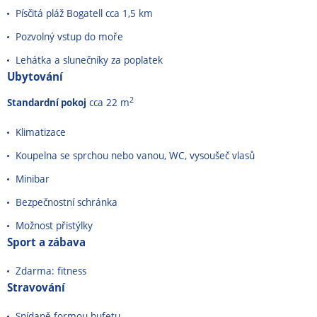
Písčitá pláž Bogatell cca 1,5 km
Pozvolný vstup do moře
Lehátka a slunečníky za poplatek
Ubytování
2
Standardní pokoj
cca 22 m
Klimatizace
Koupelna se sprchou nebo vanou, WC, vysoušeč vlasů
Minibar
Bezpečnostní schránka
Možnost přistýlky
Sport a zábava
Zdarma: fitness
Stravování
Snídaně formou bufetu