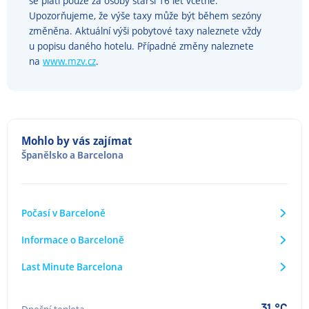
se platí pouze za osoby starší 16 let včetně.
Upozorňujeme, že výše taxy může být během sezóny
změněna. Aktuální výši pobytové taxy naleznete vždy
u popisu daného hotelu. Případné změny naleznete
na
www.mzv.cz
.
Mohlo by vás zajímat
Španělsko
a
Barcelona
Počasí v Barceloně
Informace o Barceloně
Last Minute Barcelona
31 °C