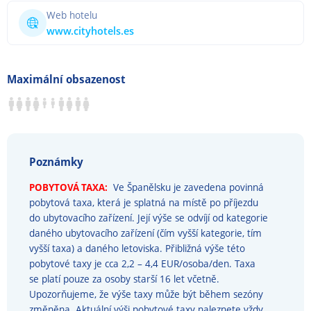
Web hotelu
www.cityhotels.es
Maximální obsazenost
Poznámky
POBYTOVÁ TAXA:
Ve Španělsku je zavedena povinná
pobytová taxa, která je splatná na místě po příjezdu
do ubytovacího zařízení. Její výše se odvíjí od kategorie
daného ubytovacího zařízení (čím vyšší kategorie, tím
vyšší taxa) a daného letoviska. Přibližná výše této
pobytové taxy je cca 2,2 – 4,4 EUR/osoba/den. Taxa
se platí pouze za osoby starší 16 let včetně.
Upozorňujeme, že výše taxy může být během sezóny
změněna. Aktuální výši pobytové taxy naleznete vždy