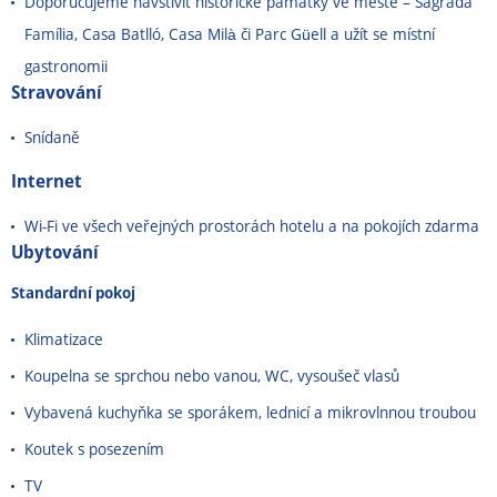
Doporučujeme navštívit historické památky ve městě
–
Sagrada
Família, Casa Batlló, Casa Milà či Parc
Güell a užít se místní
gastronomii
Stravování
Snídaně
Internet
Wi-Fi ve všech veřejných prostorách hotelu a na pokojích zdarma
Ubytování
Standardní pokoj
Klimatizace
Koupelna se sprchou nebo vanou, WC, vysoušeč vlasů
Vybavená kuchyňka se sporákem, lednicí a mikrovlnnou troubou
Koutek s posezením
TV