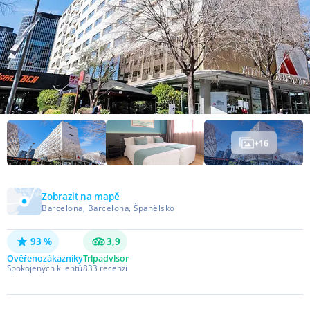
+
16
Zobrazit na mapě
Barcelona, Barcelona, Španělsko
93 %
3,9
Ověřeno
zákazníky
Tripadvisor
Spokojených klientů
833
recenzí