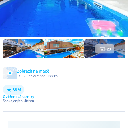
+
23
Zobrazit na mapě
Tsilivi, Zakynthos, Řecko
88 %
Ověřeno
zákazníky
Spokojených klientů