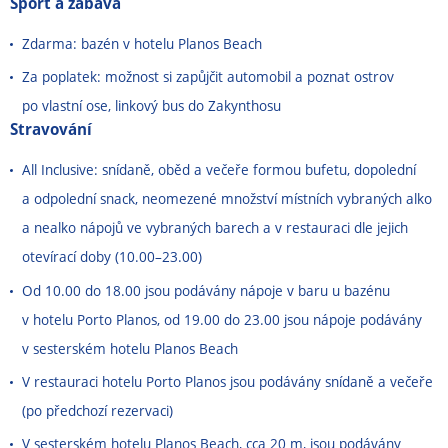
Sport a zábava
Zdarma: bazén v hotelu Planos Beach
Za poplatek: možnost si zapůjčit automobil a poznat ostrov
po vlastní ose, linkový bus do Zakynthosu
Stravování
All Inclusive: snídaně, oběd a večeře formou bufetu, dopolední
a odpolední snack, neomezené množství místních vybraných alko
a nealko nápojů ve vybraných barech a v restauraci dle jejich
otevírací doby (10.00
–
23.00)
Od 10.00 do 18.00 jsou podávány nápoje v baru u bazénu
v hotelu Porto Planos, od 19.00 do 23.00 jsou nápoje podávány
v sesterském hotelu Planos Beach
V restauraci hotelu Porto Planos jsou podávány snídaně a večeře
(po předchozí rezervaci)
V sesterském hotelu Planos Beach, cca 20 m, jsou podávány