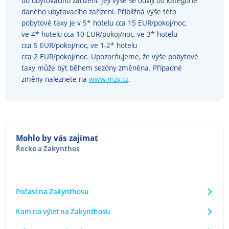
do ubytovacího zařízení. Její výše se odvíjí od kategorie
daného ubytovacího zařízení. Přibližná výše této
pobytové taxy je v 5* hotelu cca 15 EUR/pokoj/noc,
ve 4* hotelu cca 10 EUR/pokoj/noc, ve 3* hotelu
cca 5 EUR/pokoj/noc, ve 1-2* hotelu
cca 2 EUR/pokoj/noc. Upozorňujeme, že výše pobytové
taxy může být během sezóny změněna. Případné
změny naleznete na
www.mzv.cz
.
Mohlo by vás zajímat
Řecko
a
Zakynthos
Počasí na Zakynthosu
Kam na výlet na Zakynthosu