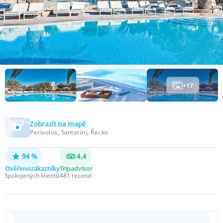
+
17
Zobrazit na mapě
Perivolos, Santorini, Řecko
94 %
4,4
Ověřeno
zákazníky
Tripadvisor
Spokojených klientů
481
recenzí