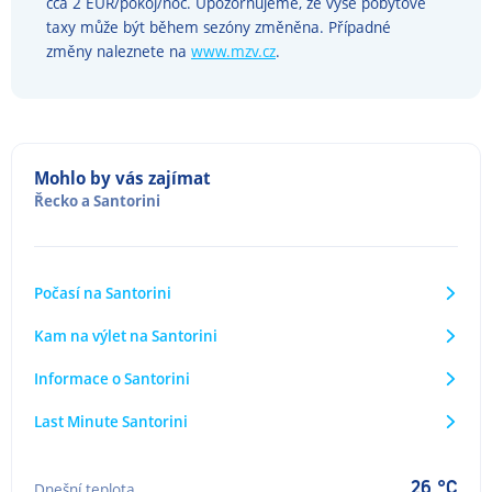
cca 2 EUR/pokoj/noc. Upozorňujeme, že výše pobytové
taxy může být během sezóny změněna. Případné
změny naleznete na
www.mzv.cz
.
Mohlo by vás zajímat
Řecko
a
Santorini
Počasí na Santorini
Kam na výlet na Santorini
Informace o Santorini
Last Minute Santorini
26 °C
Dnešní teplota