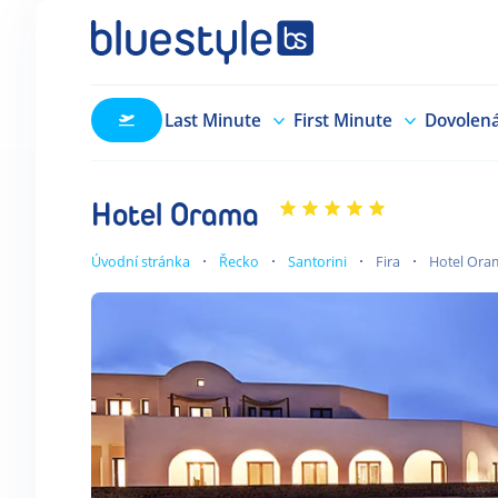
Last Minute
First Minute
Dovolen
Hotel Orama
Úvodní stránka
Řecko
Santorini
Fira
Hotel Ora