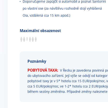
Doporučujeme zapůjčit si automobil a poznat Santorini
po vlastní ose (za návštěvu rozhodně stojí vyhlášená
Oia, vzdálená cca 15 km apod.)
Maximální obsazenost
Poznámky
POBYTOVÁ TAXA:
V Řecku je zavedena povinná po
do ubytovacího zařízení. Její výše se odvíjí od katego
pobytové taxy je v 5* hotelu cca 15 EUR/pokoj/noc, 
cca 5 EUR/pokoj/noc, ve 1-2* hotelu cca 2 EUR/poko
během sezóny změněna. Případné změny naleznet