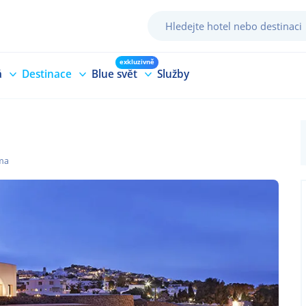
exkluzivně
á
Destinace
Blue svět
Služby
ma