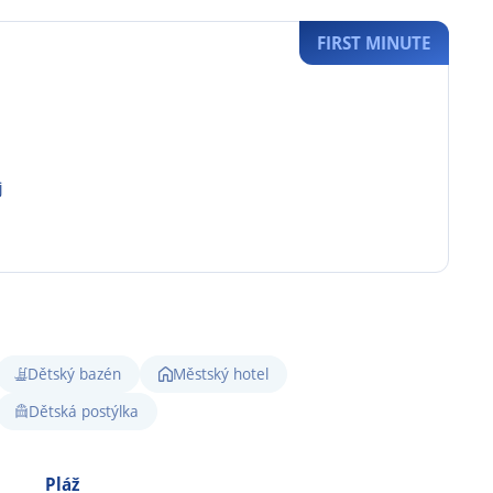
FIRST MINUTE
j
Dětský bazén
Městský hotel
Dětská postýlka
Pláž