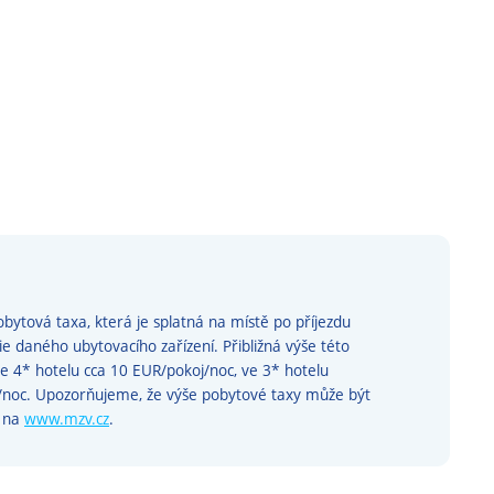
bytová taxa, která je splatná na místě po příjezdu
rie daného ubytovacího zařízení. Přibližná výše této
ve 4* hotelu cca 10 EUR/pokoj/noc, ve 3* hotelu
j/noc. Upozorňujeme, že výše pobytové taxy může být
e na
www.mzv.cz
.