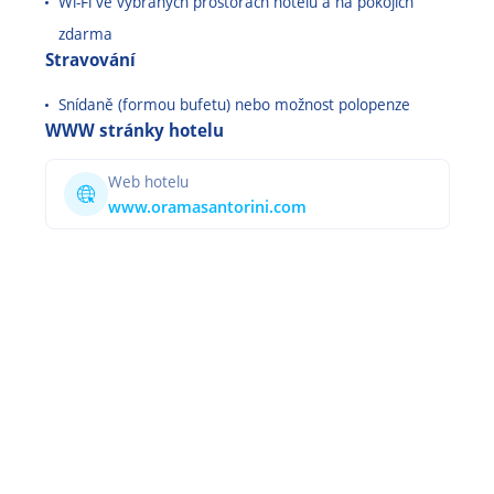
Wi-Fi ve vybraných prostorách hotelu a na pokojích
zdarma
Stravování
Snídaně (formou bufetu) nebo možnost polopenze
WWW stránky hotelu
Web hotelu
www.oramasantorini.com