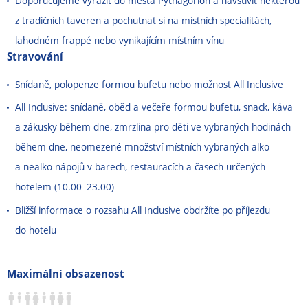
Doporučujeme vyrazit do města Pythagorion a navštívit některou
z tradičních taveren a pochutnat si na místních specialitách,
lahodném frappé nebo vynikajícím místním vínu
Stravování
Snídaně, polopenze formou bufetu nebo možnost All Inclusive
All Inclusive: snídaně, oběd a večeře formou bufetu, snack, káva
a zákusky během dne, zmrzlina pro děti ve vybraných hodinách
během dne, neomezené množství místních vybraných alko
a nealko nápojů v barech, restauracích a časech určených
hotelem (10.00
–
23.00)
Bližší informace o rozsahu All Inclusive obdržíte po příjezdu
do hotelu
Maximální obsazenost