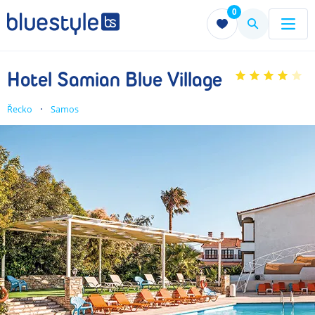
0
Menu
Menu
Hotel Samian Blue Village
Řecko
Samos