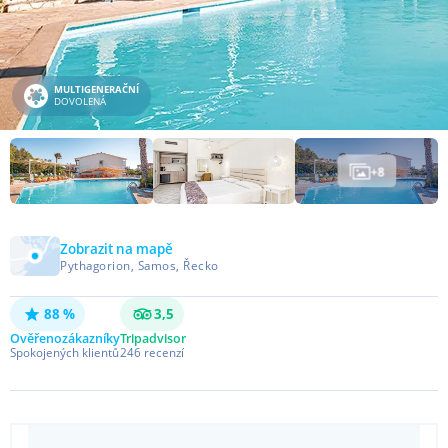
MULTIGENERAČNÍ
DOVOLENÁ
+
8
Zobrazit na mapě
Pythagorion, Samos, Řecko
88 %
3,5
Ověřeno
zákazníky
Tripadvisor
Spokojených klientů
246
recenzí