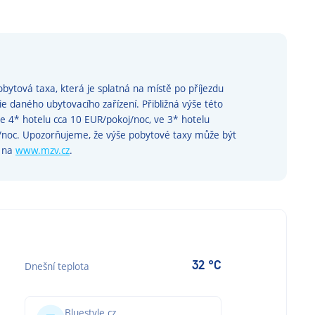
bytová taxa, která je splatná na místě po příjezdu
rie daného ubytovacího zařízení. Přibližná výše této
ve 4* hotelu cca 10 EUR/pokoj/noc, ve 3* hotelu
j/noc. Upozorňujeme, že výše pobytové taxy může být
e na
www.mzv.cz
.
32 °C
Dnešní teplota
Bluestyle.cz