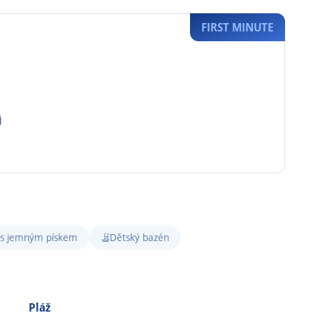
FIRST MINUTE
j
 s jemným pískem
Dětský bazén
Pláž