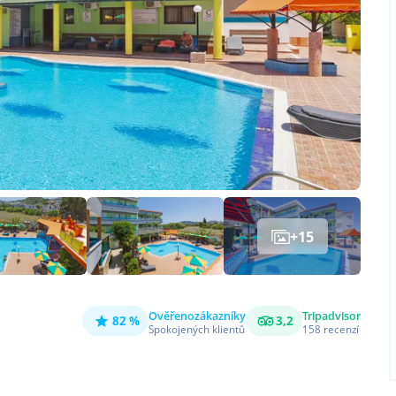
+
15
Ověřeno
zákazníky
Tripadvisor
82 %
3,2
Spokojených klientů
158
recenzí