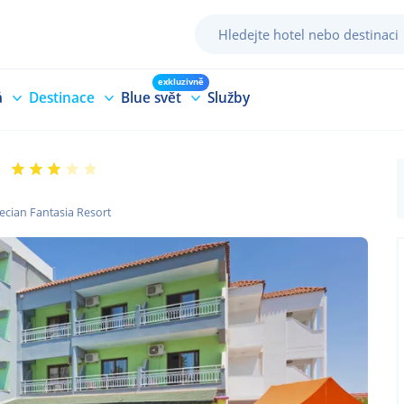
exkluzivně
á
Destinace
Blue svět
Služby
ecian Fantasia Resort