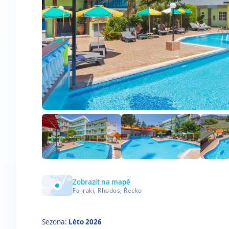
Zobrazit na mapě
Faliraki, Rhodos, Řecko
Sezona:
Léto 2026