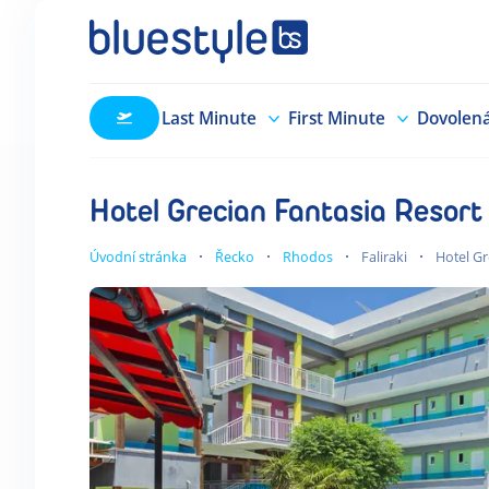
Last Minute
First Minute
Dovolen
Hotel Grecian Fantasia Resort
Úvodní stránka
Řecko
Rhodos
Faliraki
Hotel Gr