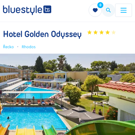
0
Menu
Menu
Hotel Golden Odyssey
Řecko
Rhodos