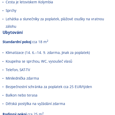
Cesta je letoviskem Kolymbia
Sprchy
Lehátka a slunečníky za poplatek, plážové osušky na vratnou
zálohu
Ubytování
2
Standardní pokoj
cca 18 m
Klimatizace (14. 6.
–
14. 9. zdarma, jinak za poplatek)
Koupelna se sprchou, WC, vysoušeč vlasů
Telefon, SAT-TV
Minilednička zdarma
Bezpečnostní schránka za poplatek cca 25 EUR/týden
Balkon nebo terasa
Dětská postýlka na vyžádání zdarma
2
Rodinný pokoj
cca 25 m