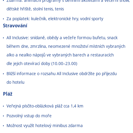
Zdarma: animační programy s denními aktivitami a večerní show,
dětské hřiště, stolní tenis, tenis
Za poplatek: kulečník, elektronické hry, vodní sporty
Stravování
All Inclusive: snídaně, obědy a večeře formou bufetu, snack
během dne, zmrzlina, neomezené množství místních vybraných
alko a nealko nápojů ve vybraných barech a restauracích
dle jejich otevírací doby (10.00
–
23.00)
Bližší informace o rozsahu All Inclusive obdržíte po příjezdu
do hotelu
Pláž
Veřejná písčito-oblázková pláž cca 1,4 km
Pozvolný vstup do moře
Možnost využít hotelový minibus zdarma