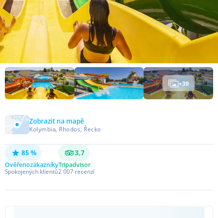
+
39
Zobrazit na mapě
Kolymbia, Rhodos, Řecko
85 %
3,7
Ověřeno
zákazníky
Tripadvisor
Spokojených klientů
2 007
recenzí