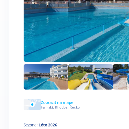
Zobrazit na mapě
Faliraki, Rhodos, Řecko
Sezona:
Léto 2026