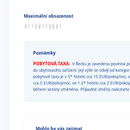
Maximální obsazenost
Poznámky
POBYTOVÁ TAXA:
V Řecku je zavedena povinná po
do ubytovacího zařízení. Její výše se odvíjí od katego
pobytové taxy je v 5* hotelu cca 15 EUR/pokoj/noc, 
cca 5 EUR/pokoj/noc, ve 1-2* hotelu cca 2 EUR/poko
během sezóny změněna. Případné změny naleznet
Mohlo by vás zajímat