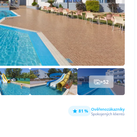
+
52
Ověřeno
zákazníky
81 %
Spokojených klientů