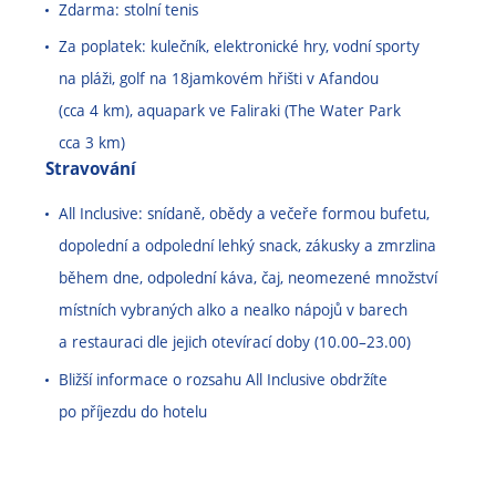
Zdarma: stolní tenis
Za poplatek: kulečník, elektronické hry, vodní sporty
na pláži, golf na 18jamkovém hřišti v Afandou
(cca 4 km), aquapark ve Faliraki (The Water Park
cca 3 km)
Stravování
All Inclusive: snídaně, obědy a večeře formou bufetu,
dopolední a odpolední lehký snack, zákusky a zmrzlina
během dne, odpolední káva, čaj, neomezené množství
místních vybraných alko a nealko nápojů v barech
a restauraci dle jejich otevírací doby (10.00
–
23.00)
Bližší informace o rozsahu All Inclusive obdržíte
po příjezdu do hotelu