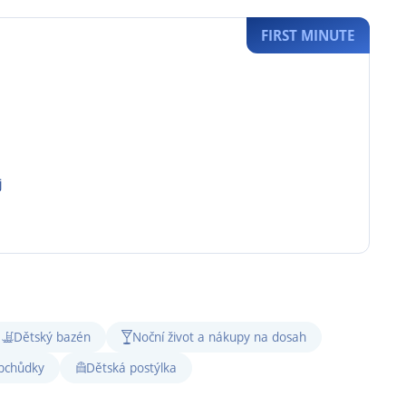
FIRST MINUTE
j
Dětský bazén
Noční život a nákupy na dosah
bchůdky
Dětská postýlka