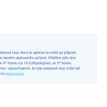
bytová taxa, která je splatná na místě po příjezdu
rie daného ubytovacího zařízení. Přibližná výše této
ve 4* hotelu cca 10 EUR/pokoj/noc, ve 3* hotelu
j/noc. Upozorňujeme, že výše pobytové taxy může být
e na
www.mzv.cz
.