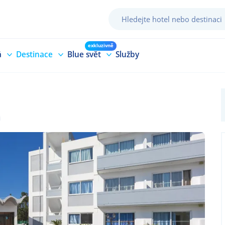
exkluzivně
á
Destinace
Blue svět
Služby
i