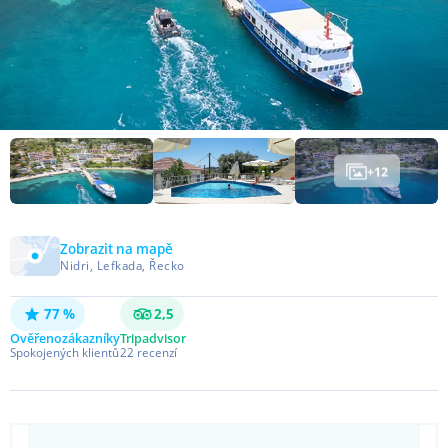
+
12
Zobrazit na mapě
Nidri, Lefkada, Řecko
77 %
2,5
Ověřeno
zákazníky
Tripadvisor
Spokojených klientů
22
recenzí