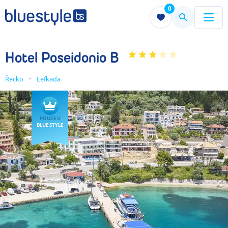
0
Menu
Menu
Hotel Poseidonio B
Řecko
Lefkada
POUZE U
BLUE STYLE