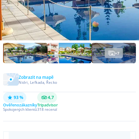
+
7
Zobrazit na mapě
Nidri, Lefkada, Řecko
93 %
4,7
Ověřeno
zákazníky
Tripadvisor
Spokojených klientů
318
recenzí