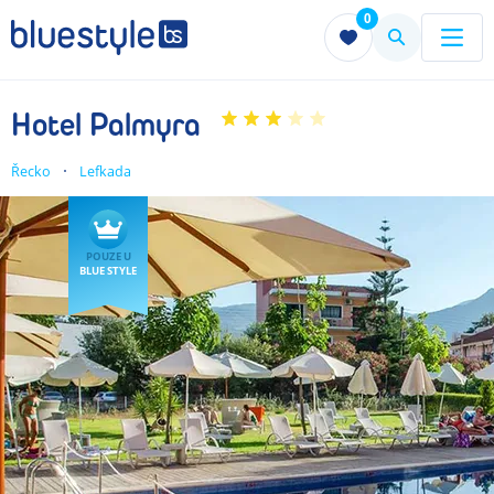
0
Menu
Menu
Hotel Palmyra
Řecko
Lefkada
POUZE U
BLUE STYLE