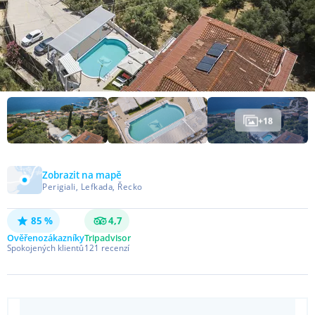
+
18
Zobrazit na mapě
Perigiali, Lefkada, Řecko
85 %
4,7
Ověřeno
zákazníky
Tripadvisor
Spokojených klientů
121
recenzí