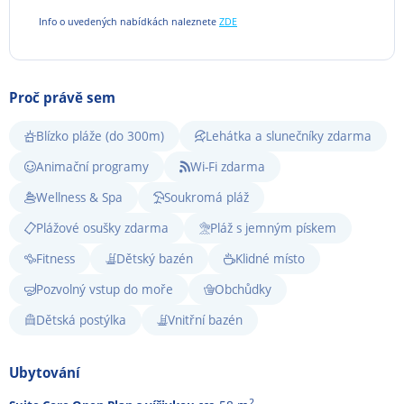
Info o uvedených nabídkách naleznete
ZDE
Proč právě sem
Blízko pláže (do 300m)
Lehátka a slunečníky zdarma
Animační programy
Wi-Fi zdarma
Wellness & Spa
Soukromá pláž
Plážové osušky zdarma
Pláž s jemným pískem
Fitness
Dětský bazén
Klidné místo
Pozvolný vstup do moře
Obchůdky
Dětská postýlka
Vnitřní bazén
Ubytování
2