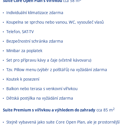
Suite Core Open Plan s vířivkou
cca 58 m
Individuální klimatizace zdarma
Koupelna se sprchou nebo vanou, WC, vysoušeč vlasů
Telefon, SAT-TV
Bezpečnostní schránka zdarma
Minibar za poplatek
Set pro přípravu kávy a čaje (včetně kávovaru)
Tzv. Pillow menu (výběr z polštářů) na vyžádání zdarma
Koutek k posezení
Balkon nebo terasa s venkovní vířivkou
Dětská postýlka na vyžádání zdarma
2
Suite Premium s vířivkou a výhledem do zahrady
cca 85 m
Stejně vybavená jako suite Core Open Plan, ale je prostornější