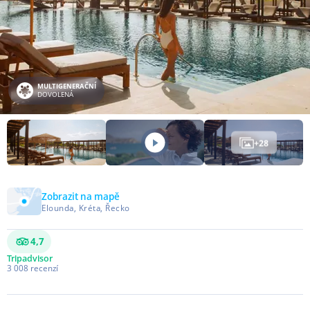
MULTIGENERAČNÍ
DOVOLENÁ
+
28
Zobrazit na mapě
Elounda, Kréta, Řecko
4,7
Tripadvisor
3 008
recenzí