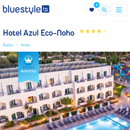
0
Menu
Menu
Hotel Azul Eco-Noho
Řecko
Kréta
POUZE U
BLUE STYLE