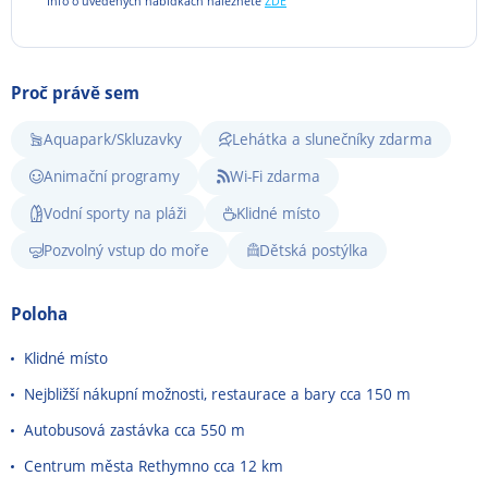
Info o uvedených nabídkách naleznete
ZDE
Proč právě sem
Aquapark/Skluzavky
Lehátka a slunečníky zdarma
Animační programy
Wi-Fi zdarma
Vodní sporty na pláži
Klidné místo
Pozvolný vstup do moře
Dětská postýlka
Poloha
Klidné místo
Nejbližší nákupní možnosti, restaurace a bary cca 150 m
Autobusová zastávka cca 550 m
Centrum města
Rethymno
cca 12 km