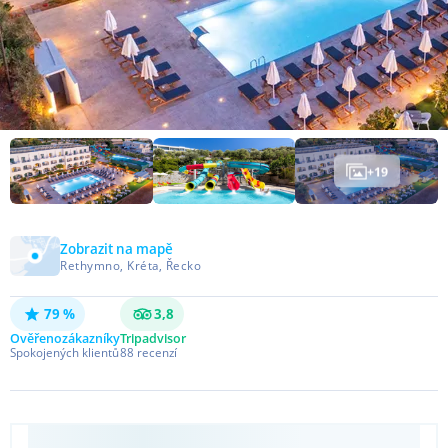
+
19
Zobrazit na mapě
Rethymno, Kréta, Řecko
79 %
3,8
Ověřeno
zákazníky
Tripadvisor
Spokojených klientů
88
recenzí