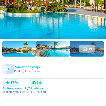
+
19
Zobrazit na mapě
Psalidi, Kos, Řecko
87 %
4,0
Ověřeno
zákazníky
Tripadvisor
Spokojených klientů
1 117
recenzí