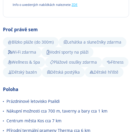
Info o uvedených nabídkách naleznete
ZDE
Proč právě sem
Blízko pláže (do 300m)
Lehátka a slunečníky zdarma
Wi-Fi zdarma
Vodní sporty na pláži
Wellness & Spa
Plážové osušky zdarma
Fitness
Dětský bazén
Dětská postýlka
Dětské hřiště
Poloha
Prázdninové letovisko Psalidi
Nákupní možnosti cca 700 m, taverny a bary cca 1 km
Centrum města Kos cca 7 km
Přírodní termální prameny Therma cca 6 km