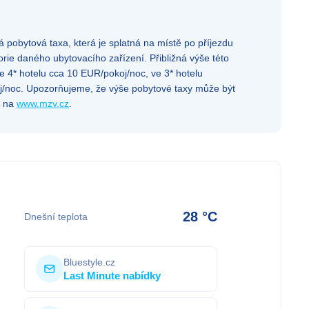
pobytová taxa, která je splatná na místě po příjezdu
orie daného ubytovacího zařízení. Přibližná výše této
e 4* hotelu cca 10 EUR/pokoj/noc, ve 3* hotelu
oj/noc. Upozorňujeme, že výše pobytové taxy může být
e na
www.mzv.cz
.
28 °C
Dnešní teplota
Bluestyle.cz
Last Minute nabídky