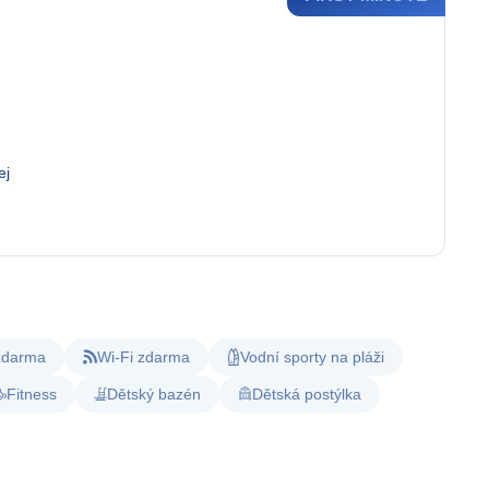
ej
 zdarma
Wi-Fi zdarma
Vodní sporty na pláži
Fitness
Dětský bazén
Dětská postýlka