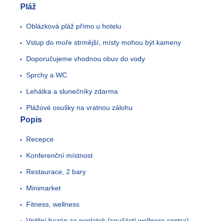
Pláž
Oblázková pláž přímo u hotelu
Vstup do moře strmější, místy mohou být kameny
Doporučujeme vhodnou obuv do vody
Sprchy a WC
Lehátka a slunečníky zdarma
Plážové osušky na vratnou zálohu
Popis
Recepce
Konferenční místnost
Restaurace, 2 bary
Minimarket
Fitness, wellness
Vnitřní bazén za poplatek (součástí wellness centra)