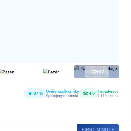
+
17
Ověřeno
zákazníky
Tripadvisor
87 %
4,0
Spokojených klientů
1 118
recenzí
FIRST MINUTE