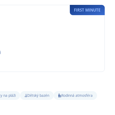
FIRST MINUTE
j
y na pláži
Dětský bazén
Rodinná atmosféra