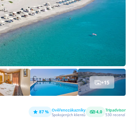
+
15
Ověřeno
zákazníky
Tripadvisor
87 %
4,0
Spokojených klientů
530
recenzí