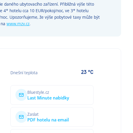
rie daného ubytovacího zařízení. Přibližná výše této
ve 4* hotelu cca 10 EUR/pokoj/noc, ve 3* hotelu
j/noc. Upozorňujeme, že výše pobytové taxy může být
e na
www.mzv.cz
.
23 °C
Dnešní teplota
Bluestyle.cz
Last Minute nabídky
Zaslat
PDF hotelu na email