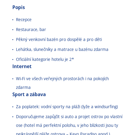
Popis
Recepce
Restaurace, bar
Pěkný venkovní bazén pro dospělé a pro děti
Lehátka, slunečníky a matrace u bazénu zdarma
Oficiální kategorie hotelu je 2*
Internet
Wi-Fi ve všech veřejných prostorách i na pokojích
zdarma
Sport a zábava
Za poplatek: vodní sporty na pláži (lyže a windsurfing)
Doporučujeme zapůjčit si auto a projet ostrov po vlastní
ose (hotel má perfektní polohu, v jeho blízkosti jsou ty
nejkrásnější pláže ostrova – Kavo Paradiso apod.)