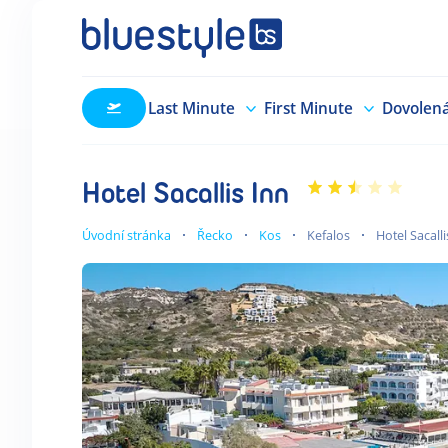
Last Minute
First Minute
Dovolen
Hotel Sacallis Inn
Úvodní stránka
Řecko
Kos
Kefalos
Hotel Sacalli