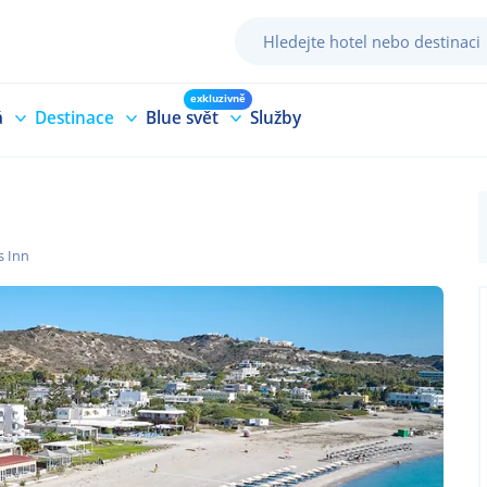
exkluzivně
á
Destinace
Blue svět
Služby
s Inn