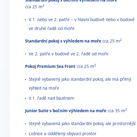
2
cca 25 m
V 1. nebo ve 2. patře – v hlavní budově nebo v budově
ve druhé řadě od moře
2
Standardní pokoj s výhledem na moře
cca 25 m
Ve 2. patře v budově ve 2. řadě od moře
2
Pokoj Premium Sea Front
cca 25 m
Stejně vybavený jako standardní pokoj, ale má přímý
výhled na moře
V 1. řadě nad bazénem
2
Junior Suite s bočním výhledem na moře
cca 35 m
Stejně vybavená jako standardní pokoj, ale prostornější
Ložnice a oddělený obývací prostor