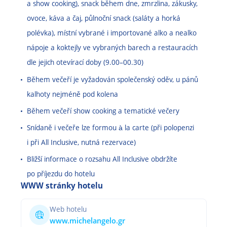
a show cooking), snack během dne, zmrzlina, zákusky,
ovoce, káva a čaj, půlnoční snack (saláty a horká
polévka), místní vybrané i importované alko a nealko
nápoje a koktejly ve vybraných barech a restauracích
dle jejich otevírací doby (9.00
–
00.30)
Během večeří je vyžadován společenský oděv, u pánů
kalhoty nejméně pod kolena
Během večeří show cooking a tematické večery
Snídaně i večeře lze formou à la carte (při polopenzi
i při All Inclusive, nutná rezervace)
Bližší informace o rozsahu All Inclusive obdržíte
po příjezdu do hotelu
WWW stránky hotelu
Web hotelu
www.michelangelo.gr