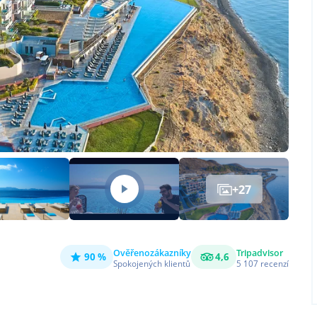
+
27
Ověřeno
zákazníky
Tripadvisor
90 %
4,6
Spokojených klientů
5 107
recenzí