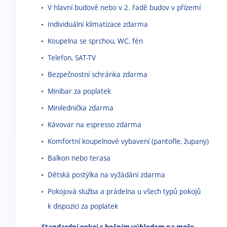
V hlavní budově nebo v 2. řadě budov v přízemí
Individuální klimatizace zdarma
Koupelna se sprchou, WC, fén
Telefon, SAT-TV
Bezpečnostní schránka zdarma
Minibar za poplatek
Minilednička zdarma
Kávovar na espresso zdarma
Komfortní koupelnové vybavení (pantofle, župany)
Balkon nebo terasa
Dětská postýlka na vyžádání zdarma
Pokojová služba a prádelna u všech typů pokojů
k dispozici za poplatek
Standardní pokoj s bočním výhledem na moře