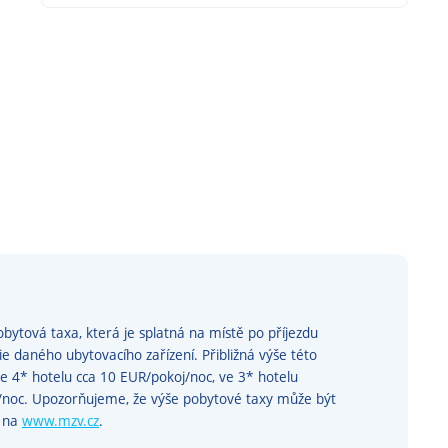
bytová taxa, která je splatná na místě po příjezdu
rie daného ubytovacího zařízení. Přibližná výše této
ve 4* hotelu cca 10 EUR/pokoj/noc, ve 3* hotelu
j/noc. Upozorňujeme, že výše pobytové taxy může být
e na
www.mzv.cz
.