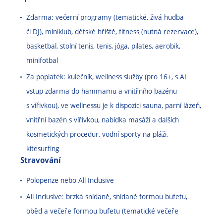
Zdarma: večerní programy (tematické, živá hudba
či DJ), miniklub, dětské hřiště, fitness (nutná rezervace),
basketbal, stolní tenis, tenis, jóga, pilates, aerobik,
minifotbal
Za poplatek: kulečník, wellness služby (pro 16+, s AI
vstup zdarma do hammamu a vnitřního bazénu
s vířivkou), ve wellnessu je k dispozici sauna, parní lázeň,
vnitřní bazén s vířivkou, nabídka masáží a dalších
kosmetických procedur, vodní sporty na pláži,
kitesurfing
Stravování
Polopenze nebo All Inclusive
All Inclusive: brzká snídaně, snídaně formou bufetu,
oběd a večeře formou bufetu (tematické večeře