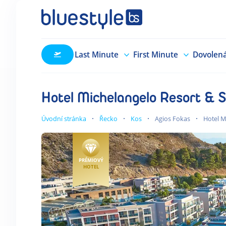
Last Minute
First Minute
Dovolen
Hotel Michelangelo Resort & 
Úvodní stránka
Řecko
Kos
Agios Fokas
Hotel M
PRÉMIOVÝ
HOTEL