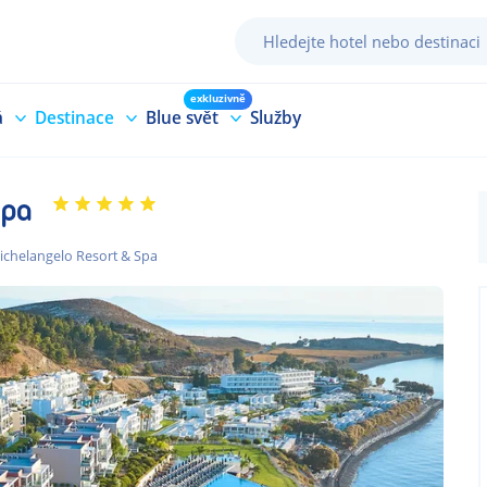
exkluzivně
á
Destinace
Blue svět
Služby
Spa
ichelangelo Resort & Spa