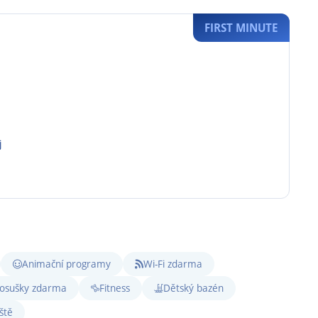
FIRST MINUTE
j
Animační programy
Wi-Fi zdarma
 osušky zdarma
Fitness
Dětský bazén
ště