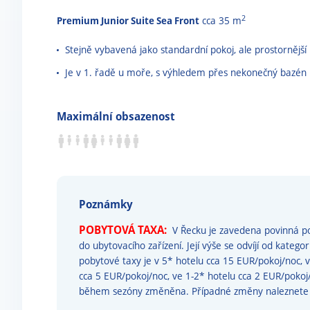
2
Premium Junior Suite Sea Front
cca 35 m
Stejně vybavená jako standardní pokoj, ale prostornější
Je v 1. řadě u moře, s výhledem přes nekonečný bazén
Maximální obsazenost
Poznámky
POBYTOVÁ TAXA:
V Řecku je zavedena povinná po
do ubytovacího zařízení. Její výše se odvíjí od katego
pobytové taxy je v 5* hotelu cca 15 EUR/pokoj/noc, 
cca 5 EUR/pokoj/noc, ve 1-2* hotelu cca 2 EUR/poko
během sezóny změněna. Případné změny naleznet