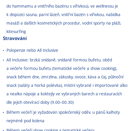
do hammamu a vnitřního bazénu s vířivkou), ve wellnessu je
k dispozici sauna, parní lázeň, vnitřní bazén s vířivkou, nabídka
masáží a dalších kosmetických procedur, vodní sporty na pláži,
kitesurfing
Stravování
Polopenze nebo All Inclusive
All Inclusive: brzká snídaně, snídaně formou bufetu, oběd
a večeře formou bufetu (tematické večeře a show cooking),
snack během dne, zmrzlina, zákusky, ovoce, káva a čaj, půlnoční
snack (saláty a horká polévka), místní vybrané i importované alko
a nealko nápoje a koktejly ve vybraných barech a restauracích
dle jejich otevírací doby (9.00
–
00.30)
Během večeří je vyžadován společenský oděv, u pánů kalhoty
nejméně pod kolena
Během večeří show cooking a tematické večery