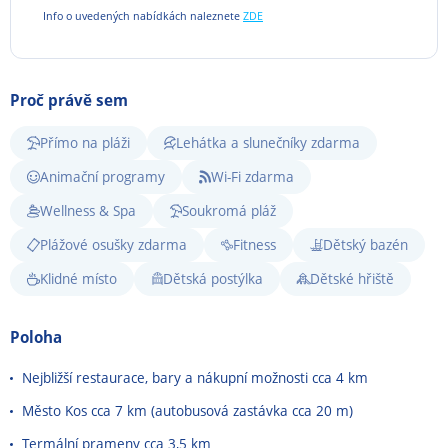
Info o uvedených nabídkách naleznete
ZDE
Proč právě sem
Přímo na pláži
Lehátka a slunečníky zdarma
Animační programy
Wi-Fi zdarma
Wellness & Spa
Soukromá pláž
Plážové osušky zdarma
Fitness
Dětský bazén
Klidné místo
Dětská postýlka
Dětské hřiště
Poloha
Nejbližší restaurace, bary a nákupní možnosti cca 4 km
Město Kos cca 7 km (autobusová zastávka cca 20 m)
Termální prameny cca 3,5 km