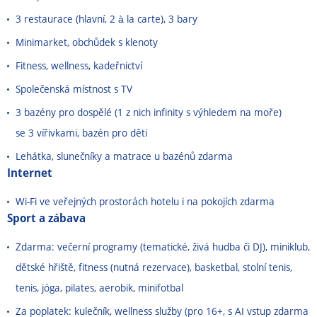
3 restaurace (hlavní, 2 à la carte), 3 bary
Minimarket, obchůdek s klenoty
Fitness, wellness, kadeřnictví
Společenská místnost s TV
3 bazény pro dospělé (1 z nich infinity s výhledem na moře)
se 3 vířivkami, bazén pro děti
Lehátka, slunečníky a matrace u bazénů zdarma
Internet
Wi-Fi ve veřejných prostorách hotelu i na pokojích zdarma
Sport a zábava
Zdarma: večerní programy (tematické, živá hudba či DJ), miniklub,
dětské hřiště, fitness (nutná rezervace), basketbal, stolní tenis,
tenis, jóga, pilates, aerobik, minifotbal
Za poplatek: kulečník, wellness služby (pro 16+, s AI vstup zdarma