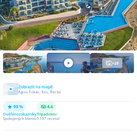
+
29
Zobrazit na mapě
Agios Fokas, Kos, Řecko
90 %
4,6
Ověřeno
zákazníky
Tripadvisor
Spokojených klientů
5 107
recenzí