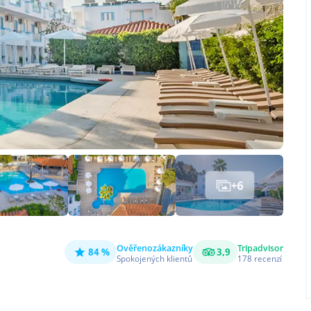
+
6
Ověřeno
zákazníky
Tripadvisor
84 %
3,9
Spokojených klientů
178
recenzí