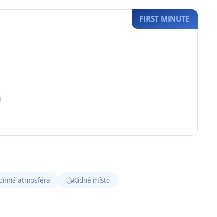
FIRST MINUTE
j
dinná atmosféra
Klidné místo