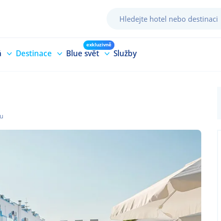
exkluzivně
á
Destinace
Blue svět
Služby
lu