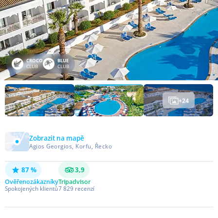
CROCO
BLUE
CLUB
CLUB
+
24
Zobrazit na mapě
Agios Georgios, Korfu, Řecko
87 %
3,9
Ověřeno
zákazníky
Tripadvisor
Spokojených klientů
7 829
recenzí