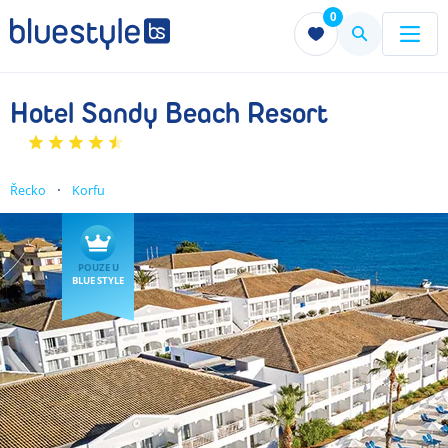
0
Menu
Menu
Hotel Sandy Beach Resort
Řecko
Korfu
POUZE U
BLUE STYLE