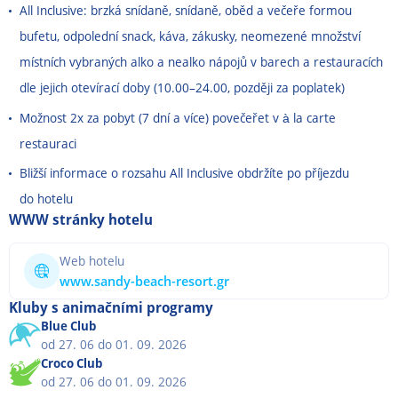
All Inclusive: brzká snídaně, snídaně, oběd a večeře formou
bufetu, odpolední snack, káva, zákusky, neomezené množství
místních vybraných alko a nealko nápojů v barech a restauracích
dle jejich otevírací doby (10.00
–
24.00, později za poplatek)
Možnost 2x za pobyt (7 dní a více) povečeřet v à la carte
restauraci
Bližší informace o rozsahu All Inclusive obdržíte po příjezdu
do hotelu
WWW stránky hotelu
Web hotelu
www.sandy-beach-resort.gr
Kluby s animačními programy
Blue Club
od 27. 06 do 01. 09. 2026
Croco Club
od 27. 06 do 01. 09. 2026