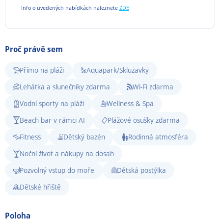
Info o uvedených nabídkách naleznete
ZDE
Proč právě sem
Přímo na pláži
Aquapark/Skluzavky
Lehátka a slunečníky zdarma
Wi-Fi zdarma
Vodní sporty na pláži
Wellness & Spa
Beach bar v rámci AI
Plážové osušky zdarma
Fitness
Dětský bazén
Rodinná atmosféra
Noční život a nákupy na dosah
Pozvolný vstup do moře
Dětská postýlka
Dětské hřiště
Poloha