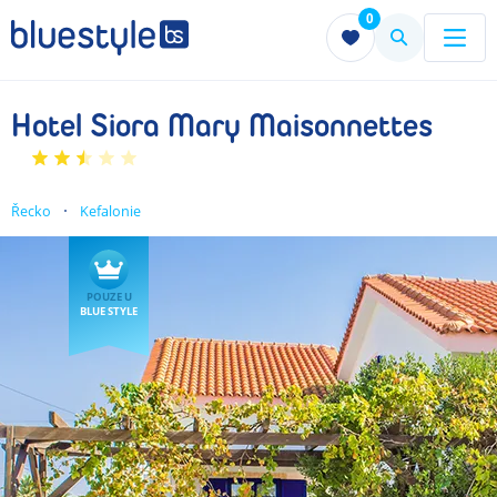
0
Menu
Menu
Hotel Siora Mary Maisonnettes
Řecko
Kefalonie
POUZE U
BLUE STYLE