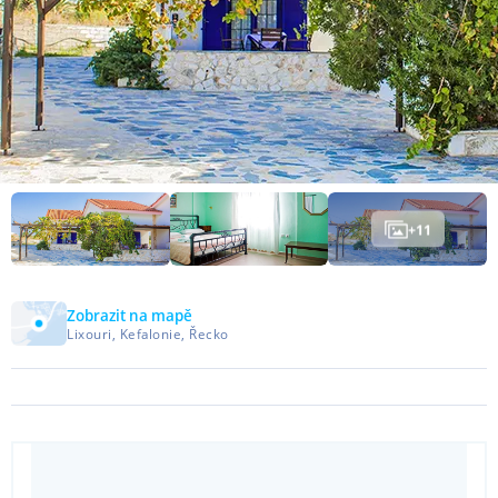
+
11
Zobrazit na mapě
Lixouri, Kefalonie, Řecko