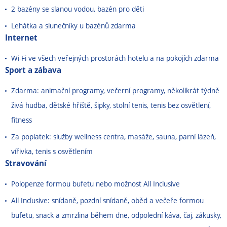
2 bazény se slanou vodou, bazén pro děti
Lehátka a slunečníky u bazénů zdarma
Internet
Wi-Fi ve všech veřejných prostorách hotelu a na pokojích zdarma
Sport a zábava
Zdarma: animační programy, večerní programy, několikrát týdně
živá hudba, dětské hřiště, šipky, stolní tenis, tenis bez osvětlení,
fitness
Za poplatek: služby wellness centra, masáže, sauna, parní lázeň,
vířivka, tenis s osvětlením
Stravování
Polopenze formou bufetu nebo možnost All Inclusive
All Inclusive: snídaně, pozdní snídaně, oběd a večeře formou
bufetu, snack a zmrzlina během dne, odpolední káva, čaj, zákusky,