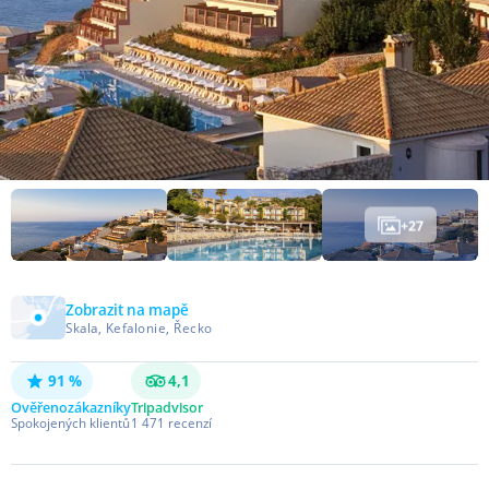
+
27
Zobrazit na mapě
Skala, Kefalonie, Řecko
91 %
4,1
Ověřeno
zákazníky
Tripadvisor
Spokojených klientů
1 471
recenzí