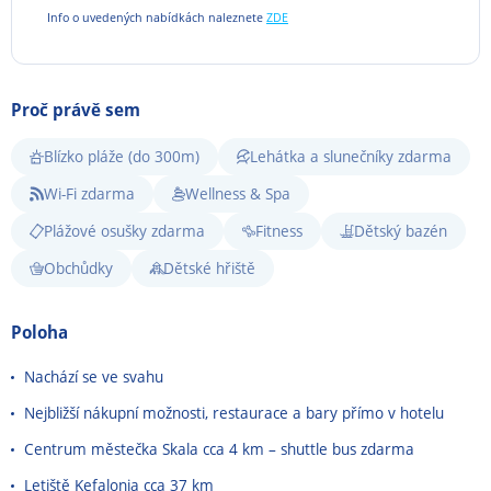
Info o uvedených nabídkách naleznete
ZDE
Proč právě sem
Blízko pláže (do 300m)
Lehátka a slunečníky zdarma
Wi-Fi zdarma
Wellness & Spa
Plážové osušky zdarma
Fitness
Dětský bazén
Obchůdky
Dětské hřiště
Poloha
Nachází se ve svahu
Nejbližší nákupní možnosti, restaurace a bary přímo v hotelu
Centrum městečka Skala cca 4 km
–
shuttle bus zdarma
Letiště Kefalonia cca 37 km