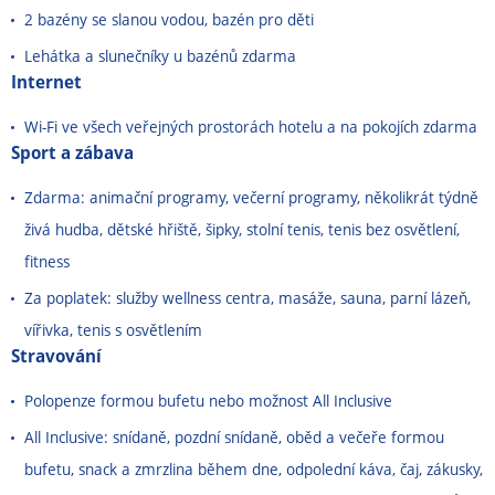
2 bazény se slanou vodou, bazén pro děti
Lehátka a slunečníky u bazénů zdarma
Internet
Wi-Fi ve všech veřejných prostorách hotelu a na pokojích zdarma
Sport a zábava
Zdarma: animační programy, večerní programy, několikrát týdně
živá hudba, dětské hřiště, šipky, stolní tenis, tenis bez osvětlení,
fitness
Za poplatek: služby wellness centra, masáže, sauna, parní lázeň,
vířivka, tenis s osvětlením
Stravování
Polopenze formou bufetu nebo možnost All Inclusive
All Inclusive: snídaně, pozdní snídaně, oběd a večeře formou
bufetu, snack a zmrzlina během dne, odpolední káva, čaj, zákusky,