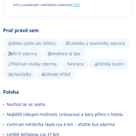
Info o uvedených nabídkách naleznete
ZDE
Proč právě sem
Blízko pláže (do 300m)
Lehátka a slunečníky zdarma
Wi-Fi zdarma
Wellness & Spa
Plážové osušky zdarma
Fitness
Dětský bazén
Obchůdky
Dětské hřiště
Poloha
Nachází se ve svahu
Nejbližší nákupní možnosti, restaurace a bary přímo v hotelu
Centrum městečka Skala cca 4 km
–
shuttle bus zdarma
Letiště Kefalonia cca 37 km