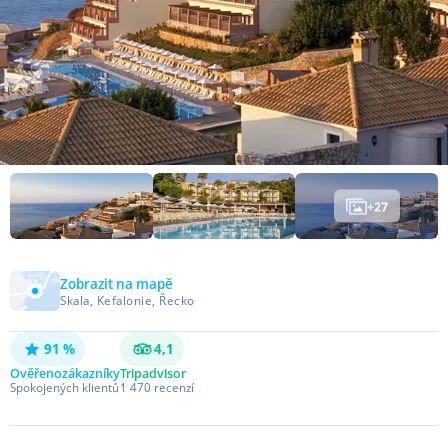
+
27
Zobrazit na mapě
Skala, Kefalonie, Řecko
91 %
4,1
Ověřeno
zákazníky
Tripadvisor
Spokojených klientů
1 470
recenzí