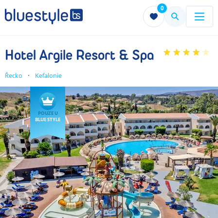
0
Menu
Menu
Hotel Argile Resort & Spa
Řecko
Kefalonie
POUZE U
BLUE STYLE