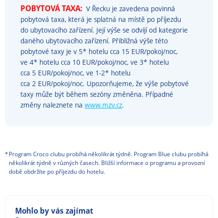
POBYTOVÁ TAXA:
V Řecku je zavedena povinná
pobytová taxa, která je splatná na místě po příjezdu
do ubytovacího zařízení. Její výše se odvíjí od kategorie
daného ubytovacího zařízení. Přibližná výše této
pobytové taxy je v 5* hotelu cca 15 EUR/pokoj/noc,
ve 4* hotelu cca 10 EUR/pokoj/noc, ve 3* hotelu
cca 5 EUR/pokoj/noc, ve 1-2* hotelu
cca 2 EUR/pokoj/noc. Upozorňujeme, že výše pobytové
taxy může být během sezóny změněna. Případné
změny naleznete na
www.mzv.cz
.
*
Program Croco clubu probíhá několikrát týdně. Program Blue clubu probíhá
několikrát týdně v různých časech. Bližší informace o programu a provozní
době obdržíte po příjezdu do hotelu.
Mohlo by vás zajímat