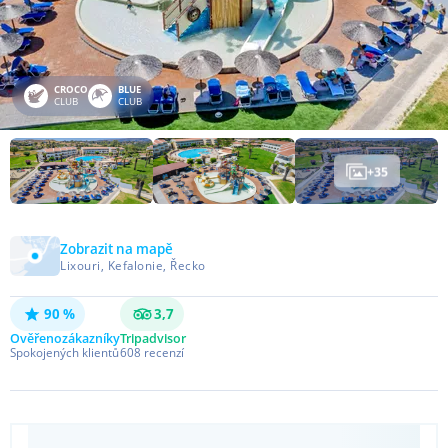
CROCO
BLUE
CLUB
CLUB
+
35
Zobrazit na mapě
Lixouri, Kefalonie, Řecko
90 %
3,7
Ověřeno
zákazníky
Tripadvisor
Spokojených klientů
608
recenzí