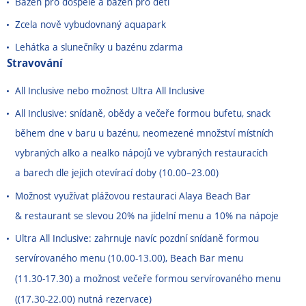
Bazén pro dospělé a bazén pro děti
Zcela nově vybudovnaný aquapark
Lehátka a slunečníky u bazénu zdarma
Stravování
All Inclusive nebo možnost Ultra All Inclusive
All Inclusive: snídaně, obědy a večeře formou bufetu, snack
během dne v baru u bazénu, neomezené množství místních
vybraných alko a nealko nápojů ve vybraných restauracích
a barech dle jejich otevírací doby (10.00
–
23.00)
Možnost využívat plážovou restauraci Alaya Beach Bar
& restaurant se slevou 20% na jídelní menu a 10% na nápoje
Ultra All Inclusive: zahrnuje
navíc
pozdní snídaně formou
servírovaného menu (10.00
-
13.00), Beach Bar menu
(11.30
-
17.30) a možnost večeře formou servírovaného menu
((17.30
-
22.00) nutná rezervace)