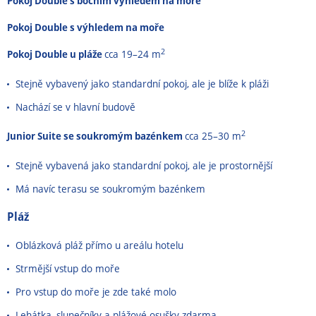
Pokoj Double s bočním výhledem na moře
Pokoj Double s výhledem na moře
2
Pokoj Double u pláže
cca 19–24 m
Stejně vybavený jako standardní pokoj, ale je blíže k pláži
Nachází se v hlavní budově
2
Junior Suite se soukromým bazénkem
cca 25–30 m
Stejně vybavená jako standardní pokoj, ale je prostornější
Má navíc terasu se soukromým bazénkem
Pláž
Oblázková pláž přímo u areálu hotelu
Strmější vstup do moře
Pro vstup do moře je zde také molo
Lehátka, slunečníky a plážové osušky zdarma