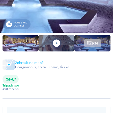
POUZE PRO
DOSPĚLÉ
+
34
Zobrazit na mapě
Georgioupolis, Kréta - Chania, Řecko
4,7
Tripadvisor
450
recenzí