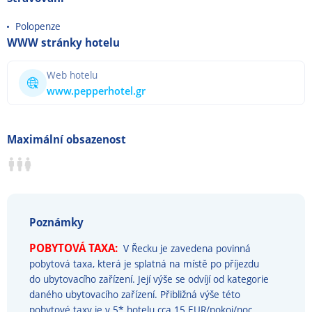
Polopenze
WWW stránky hotelu
Web hotelu
www.pepperhotel.gr
Maximální obsazenost
Poznámky
POBYTOVÁ TAXA:
V Řecku je zavedena povinná
pobytová taxa, která je splatná na místě po příjezdu
do ubytovacího zařízení. Její výše se odvíjí od kategorie
daného ubytovacího zařízení. Přibližná výše této
pobytové taxy je v 5* hotelu cca 15 EUR/pokoj/noc,