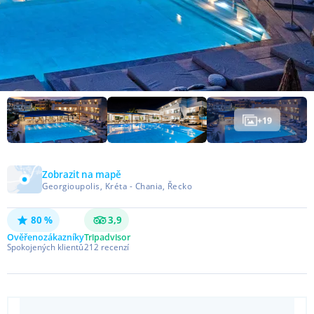
+
19
Zobrazit na mapě
Georgioupolis, Kréta - Chania, Řecko
80 %
3,9
Ověřeno
zákazníky
Tripadvisor
Spokojených klientů
212
recenzí