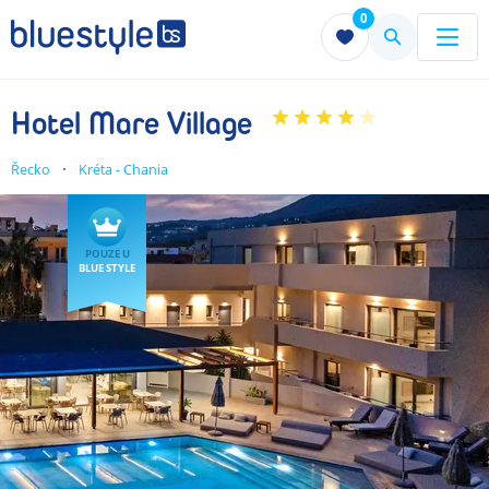
0
Menu
Menu
Hotel Mare Village
Řecko
Kréta - Chania
POUZE U
BLUE STYLE