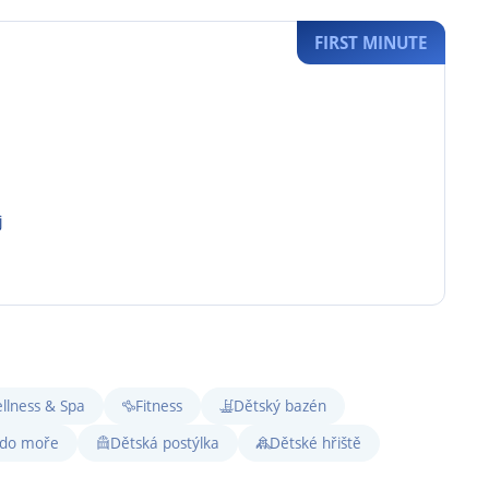
FIRST MINUTE
j
llness & Spa
Fitness
Dětský bazén
 do moře
Dětská postýlka
Dětské hřiště