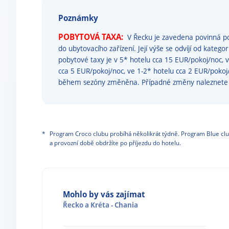
Poznámky
POBYTOVÁ TAXA:
V Řecku je zavedena povinná po
do ubytovacího zařízení. Její výše se odvíjí od katego
pobytové taxy je v 5* hotelu cca 15 EUR/pokoj/noc, 
cca 5 EUR/pokoj/noc, ve 1-2* hotelu cca 2 EUR/poko
během sezóny změněna. Případné změny naleznet
*
Program Croco clubu probíhá několikrát týdně. Program Blue clu
a provozní době obdržíte po příjezdu do hotelu.
Mohlo by vás zajímat
Řecko
a
Kréta - Chania