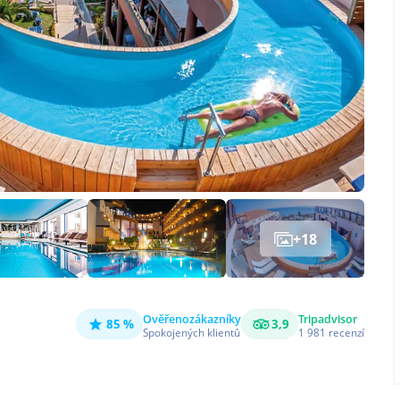
+
18
Ověřeno
zákazníky
Tripadvisor
85 %
3,9
Spokojených klientů
1 981
recenzí