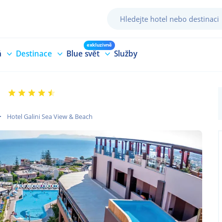
exkluzivně
á
Destinace
Blue svět
Služby
Hotel Galini Sea View & Beach