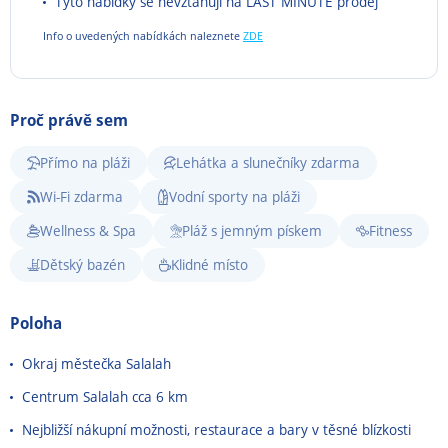
Tyto nabídky se nevztahují na LAST MINUTE prodej
Info o uvedených nabídkách naleznete
ZDE
Proč právě sem
Přímo na pláži
Lehátka a slunečníky zdarma
Wi-Fi zdarma
Vodní sporty na pláži
Wellness & Spa
Pláž s jemným pískem
Fitness
Dětský bazén
Klidné místo
Poloha
Okraj městečka Salalah
Centrum Salalah cca 6 km
Nejbližší nákupní možnosti, restaurace a bary v těsné blízkosti