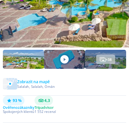
+
38
Zobrazit na mapě
Salalah, Salalah, Omán
93 %
4,3
Ověřeno
zákazníky
Tripadvisor
Spokojených klientů
1 552
recenzí