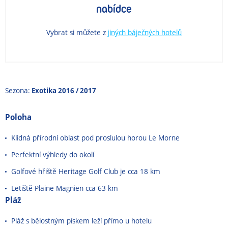
nabídce
Vybrat si můžete z
jiných báječných hotelů
Sezona:
Exotika 2016 / 2017
Poloha
Klidná přírodní oblast pod proslulou horou Le Morne
Perfektní výhledy do okolí
Golfové hřiště Heritage Golf Club je cca 18 km
Letiště Plaine Magnien cca 63 km
Pláž
Pláž s bělostným pískem leží přímo u hotelu