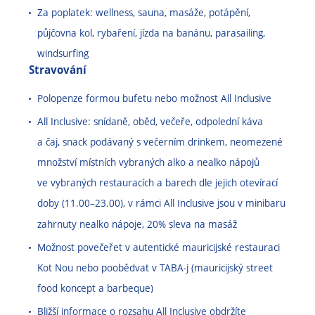
Za poplatek: wellness, sauna, masáže, potápění,
půjčovna kol, rybaření, jízda na banánu, parasailing,
windsurfing
Stravování
Polopenze formou bufetu nebo možnost All Inclusive
All Inclusive: snídaně, oběd, večeře, odpolední káva
a čaj, snack podávaný s večerním drinkem, neomezené
množství místních vybraných alko a nealko nápojů
ve vybraných restauracích a barech dle jejich otevírací
doby (11.00
–
23.00), v rámci All Inclusive jsou v minibaru
zahrnuty nealko nápoje, 20% sleva na masáž
Možnost povečeřet v autentické mauricijské restauraci
Kot Nou nebo poobědvat v
TABA-j (mauricijský street
food koncept a barbeque)
Bližší informace o rozsahu All Inclusive obdržíte