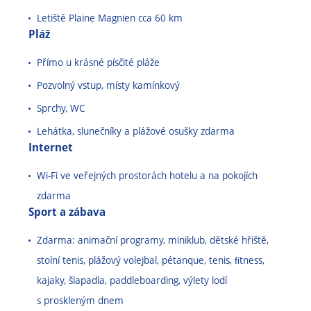
Letiště Plaine Magnien cca 60 km
Pláž
Přímo u krásné písčité pláže
Pozvolný vstup, místy kamínkový
Sprchy, WC
Lehátka, slunečníky a plážové osušky zdarma
Internet
Wi-Fi ve veřejných prostorách hotelu a na pokojích
zdarma
Sport a zábava
Zdarma: animační programy, miniklub, dětské hřiště,
stolní tenis, plážový volejbal, pétanque, tenis, ﬁtness,
kajaky, šlapadla, paddleboarding, výlety lodí
s proskleným dnem