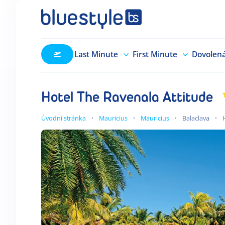
Last Minute
First Minute
Dovolen
Hotel The Ravenala Attitude
Úvodní stránka
Mauricius
Mauricius
Balaclava