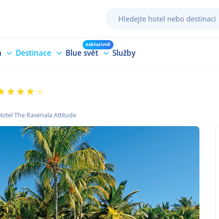
exkluzivně
á
Destinace
Blue svět
Služby
Hotel The Ravenala Attitude