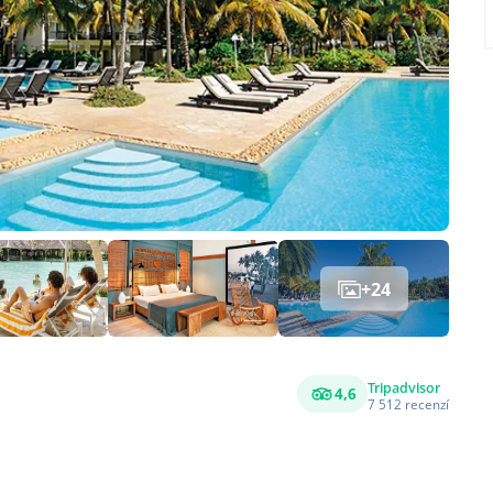
+
24
Tripadvisor
4,6
7 512
recenzí