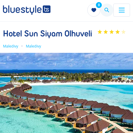
0
Menu
Menu
Hotel Sun Siyam Olhuveli
Maledivy
Maledivy