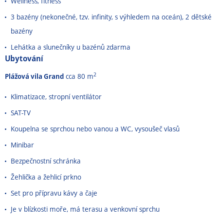
Wellness, fitness
3 bazény (nekonečné, tzv. infinity, s výhledem na oceán), 2 dětské
bazény
Lehátka a slunečníky u bazénů zdarma
Ubytování
2
Plážová vila Grand
cca 80 m
Klimatizace, stropní ventilátor
SAT-TV
Koupelna se sprchou nebo vanou a WC, vysoušeč vlasů
Minibar
Bezpečnostní schránka
Žehlička a žehlicí prkno
Set pro přípravu kávy a čaje
Je v blízkosti moře, má terasu a venkovní sprchu