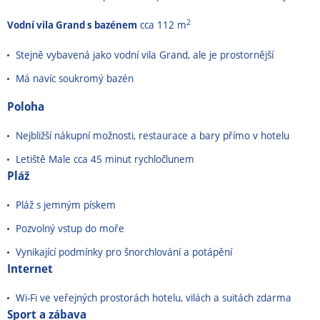
2
Vodní vila Grand s bazénem
cca 112 m
Stejně vybavená jako vodní vila Grand, ale je prostornější
Má navíc soukromý bazén
Poloha
Nejbližší nákupní možnosti, restaurace a bary přímo v hotelu
Letiště Male cca 45 minut rychločlunem
Pláž
Pláž s jemným pískem
Pozvolný vstup do moře
Vynikající podmínky pro šnorchlování a potápění
Internet
Wi-Fi ve veřejných prostorách hotelu, vilách a suitách zdarma
Sport a zábava