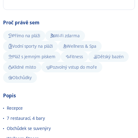
Proč právě sem
Přímo na pláži
Wi-Fi zdarma
Vodní sporty na pláži
Wellness & Spa
Pláž s jemným pískem
Fitness
Dětský bazén
Klidné místo
Pozvolný vstup do moře
Obchůdky
Popis
Recepce
7 restaurací, 4 bary
Obchůdek se suvenýry