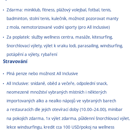
Zdarma: miniklub, fitness, plážový volejbal, fotbal, tenis,
badminton, stolní tenis, kulečník, možnost pozorovat manty
z mola, nemotorizované vodní sporty (pro All Inclusive)
Za poplatek: služby wellness centra, masáže, kitesurfing,
šnorchlovací výlety, výlet k vraku lodi, parasailing, windsurfing,
potápění a výlety, rybaření
Stravování
Plná penze nebo možnost All Inclusive
All Inclusive: snídaně, oběd a večeře, odpolední snack,
neomezené množství vybraných místních i některých
importovaných alko a nealko nápojů ve vybraných barech
a restauracích dle jejich otevírací doby (10.00
–
24.00), minibar
na pokojích zdarma, 1x výlet zdarma, půldenní šnorchlovací výlet,
lekce windsurfingu, kredit cca 100 USD/pokoj na wellness