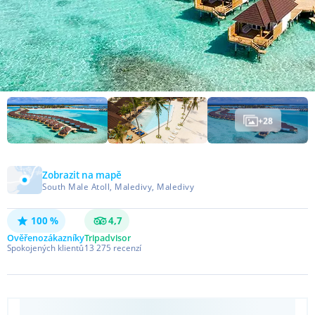
+
28
Zobrazit na mapě
South Male Atoll, Maledivy, Maledivy
100 %
4,7
Ověřeno
zákazníky
Tripadvisor
Spokojených klientů
13 275
recenzí