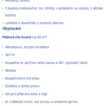
Wellness, fitness
3 bazény (nekonečné, tzv. infinity, s výhledem na oceán), 2 dětské
bazény
Lehátka a slunečníky u bazénů zdarma
Ubytování
2
Plážová vila Grand
cca 80 m
Klimatizace, stropní ventilátor
SAT-TV
Koupelna se sprchou nebo vanou a WC, vysoušeč vlasů
Minibar
Bezpečnostní schránka
Žehlička a žehlicí prkno
Set pro přípravu kávy a čaje
Je v blízkosti moře, má terasu a venkovní sprchu