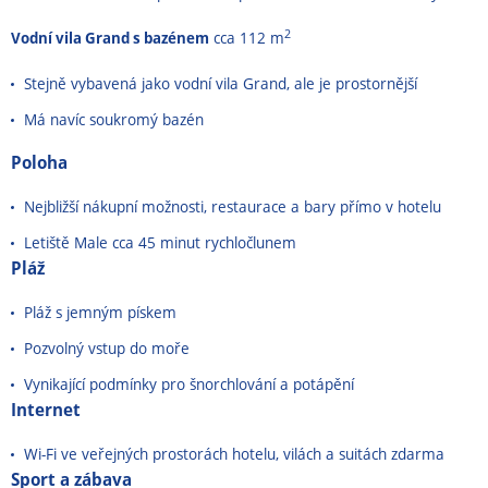
2
Vodní vila Grand s bazénem
cca 112 m
Stejně vybavená jako vodní vila Grand, ale je prostornější
Má navíc soukromý bazén
Poloha
Nejbližší nákupní možnosti, restaurace a bary přímo v hotelu
Letiště Male cca 45 minut rychločlunem
Pláž
Pláž s jemným pískem
Pozvolný vstup do moře
Vynikající podmínky pro šnorchlování a potápění
Internet
Wi-Fi ve veřejných prostorách hotelu, vilách a suitách zdarma
Sport a zábava