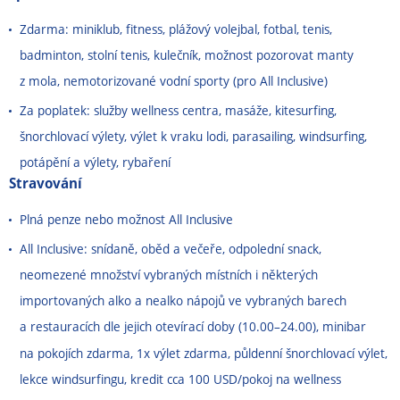
Zdarma: miniklub, fitness, plážový volejbal, fotbal, tenis,
badminton, stolní tenis, kulečník, možnost pozorovat manty
z mola, nemotorizované vodní sporty (pro All Inclusive)
Za poplatek: služby wellness centra, masáže, kitesurfing,
šnorchlovací výlety, výlet k vraku lodi, parasailing, windsurfing,
potápění a výlety, rybaření
Stravování
Plná penze nebo možnost All Inclusive
All Inclusive: snídaně, oběd a večeře, odpolední snack,
neomezené množství vybraných místních i některých
importovaných alko a nealko nápojů ve vybraných barech
a restauracích dle jejich otevírací doby (10.00
–
24.00), minibar
na pokojích zdarma, 1x výlet zdarma, půldenní šnorchlovací výlet,
lekce windsurfingu, kredit cca 100 USD/pokoj na wellness