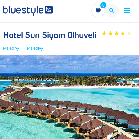
0
Menu
Menu
Hotel Sun Siyam Olhuveli
Maledivy
Maledivy