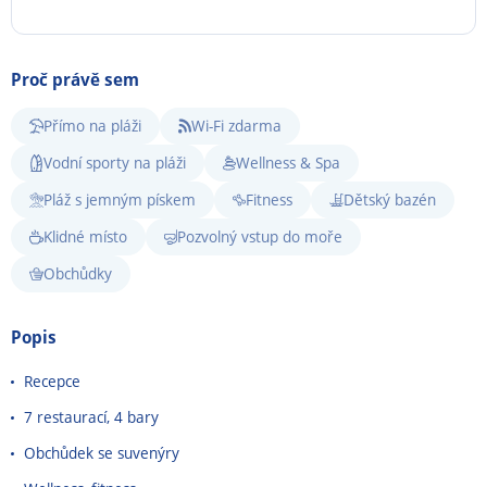
Proč právě sem
Přímo na pláži
Wi-Fi zdarma
Vodní sporty na pláži
Wellness & Spa
Pláž s jemným pískem
Fitness
Dětský bazén
Klidné místo
Pozvolný vstup do moře
Obchůdky
Popis
Recepce
7 restaurací, 4 bary
Obchůdek se suvenýry