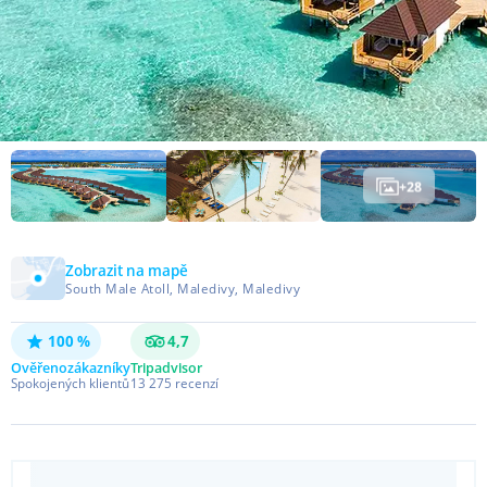
+
28
Zobrazit na mapě
South Male Atoll, Maledivy, Maledivy
100 %
4,7
Ověřeno
zákazníky
Tripadvisor
Spokojených klientů
13 275
recenzí