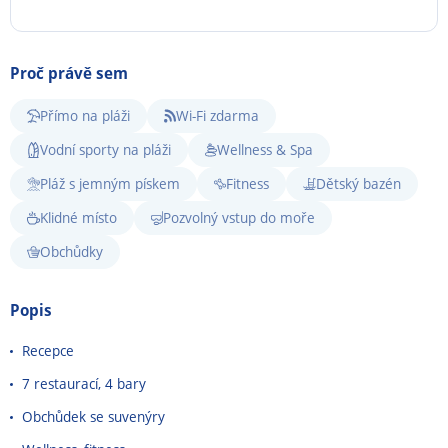
Proč právě sem
Přímo na pláži
Wi-Fi zdarma
Vodní sporty na pláži
Wellness & Spa
Pláž s jemným pískem
Fitness
Dětský bazén
Klidné místo
Pozvolný vstup do moře
Obchůdky
Popis
Recepce
7 restaurací, 4 bary
Obchůdek se suvenýry