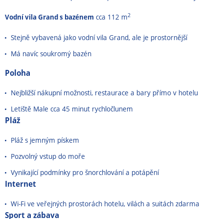
2
Vodní vila Grand s bazénem
cca 112 m
Stejně vybavená jako vodní vila Grand, ale je prostornější
Má navíc soukromý bazén
Poloha
Nejbližší nákupní možnosti, restaurace a bary přímo v hotelu
Letiště Male cca 45 minut rychločlunem
Pláž
Pláž s jemným pískem
Pozvolný vstup do moře
Vynikající podmínky pro šnorchlování a potápění
Internet
Wi-Fi ve veřejných prostorách hotelu, vilách a suitách zdarma
Sport a zábava