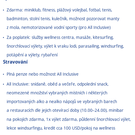
Zdarma: miniklub, fitness, plážový volejbal, fotbal, tenis,
badminton, stolní tenis, kulečník, možnost pozorovat manty
z mola, nemotorizované vodní sporty (pro All Inclusive)
Za poplatek: služby wellness centra, masáže, kitesurfing,
šnorchlovací výlety, výlet k vraku lodi, parasailing, windsurfing,
potápění a výlety, rybaření
Stravování
Plná penze nebo možnost All Inclusive
All Inclusive: snídaně, oběd a večeře, odpolední snack,
neomezené množství vybraných místních i některých
importovaných alko a nealko nápojů ve vybraných barech
a restauracích dle jejich otevírací doby (10.00
–
24.00), minibar
na pokojích zdarma, 1x výlet zdarma, půldenní šnorchlovací výlet,
lekce windsurfingu, kredit cca 100 USD/pokoj na wellness