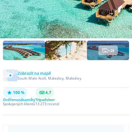
+
28
Zobrazit na mapě
South Male Atoll, Maledivy, Maledivy
100 %
4,7
Ověřeno
zákazníky
Tripadvisor
Spokojených klientů
13 273
recenzí