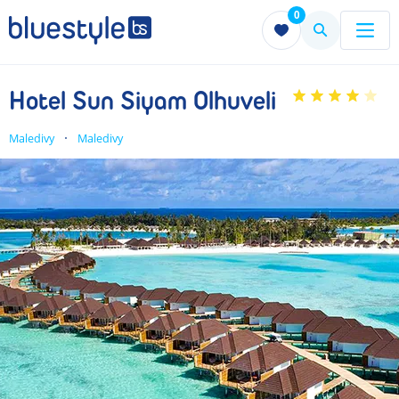
0
Menu
Menu
Hotel Sun Siyam Olhuveli
Maledivy
Maledivy