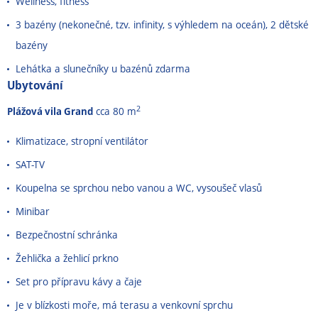
Wellness, fitness
3 bazény (nekonečné, tzv. infinity, s výhledem na oceán), 2 dětské
bazény
Lehátka a slunečníky u bazénů zdarma
Ubytování
2
Plážová vila Grand
cca 80 m
Klimatizace, stropní ventilátor
SAT-TV
Koupelna se sprchou nebo vanou a WC, vysoušeč vlasů
Minibar
Bezpečnostní schránka
Žehlička a žehlicí prkno
Set pro přípravu kávy a čaje
Je v blízkosti moře, má terasu a venkovní sprchu