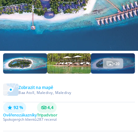
+
20
Zobrazit na mapě
Baa Atoll, Maledivy, Maledivy
92 %
4,4
Ověřeno
zákazníky
Tripadvisor
Spokojených klientů
287
recenzí