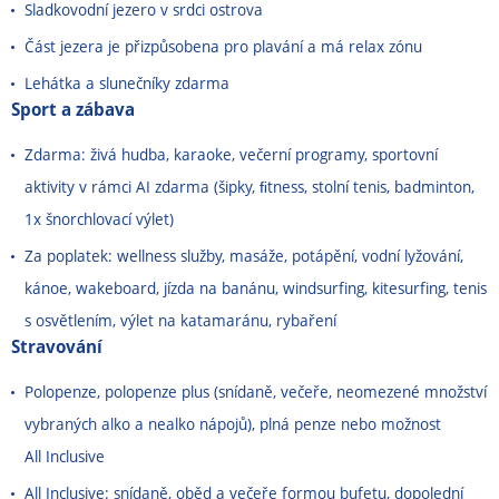
Sladkovodní jezero v srdci ostrova
Část jezera je přizpůsobena pro plavání a má relax zónu
Lehátka a slunečníky zdarma
Sport a zábava
Zdarma: živá hudba, karaoke, večerní programy, sportovní
aktivity v rámci AI zdarma (šipky, ﬁtness, stolní tenis, badminton,
1x šnorchlovací výlet)
Za poplatek: wellness služby, masáže, potápění, vodní lyžování,
kánoe, wakeboard, jízda na banánu, windsurfing, kitesurfing, tenis
s osvětlením, výlet na katamaránu, rybaření
Stravování
Polopenze, polopenze plus (snídaně, večeře, neomezené množství
vybraných alko a nealko nápojů), plná penze nebo možnost
All Inclusive
All Inclusive: snídaně, oběd a večeře formou bufetu, dopolední