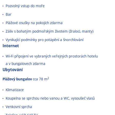
Pozvolný vstup do moře
Bar
Plážové osušky na pokojích zdarma
Záliv s bohatým podmořským životem (žraloci, manty)
Vynikající podmínky pro potápění a šnorchlování
Internet
Wi-Fi připojení ve vybraných veřejných prostorách hotelu
a v bungalovech zdarma
Ubytování
2
Plážový bungalov
cca 78 m
Klimatizace
Koupelna se sprchou nebo vanou a WC, vysoušeč vlasů
Venkovní sprcha