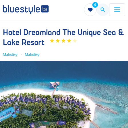
0
Menu
Menu
Hotel Dreamland The Unique Sea &
Lake Resort
Maledivy
Maledivy