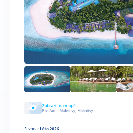
Zobrazit na mapě
Baa Atoll, Maledivy, Maledivy
Sezona:
Léto 2026