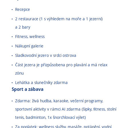
Recepce
2 restaurace (1 s výhledem na moře a 1 jezerní)
a 2 bary
Fitness, wellness
Nákupní galerie
Sladkovodní jezero v srdci ostrova
Část jezera je přizpůsobena pro plavání a má relax
zónu
Lehátka a slunečníky zdarma
Sport a zábava
Zdarma: živá hudba, karaoke, večerní programy,
sportovní aktivity v rámci AI zdarma (šipky, ﬁtness, stolní
tenis, badminton, 1x šnorchlovací výlet)
Za poplatek: wellness služby, masáže, potápění, vodní