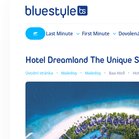
Last Minute
First Minute
Dovolen
Hotel Dreamland The Unique 
Úvodní stránka
Maledivy
Maledivy
Baa Atoll
Hot