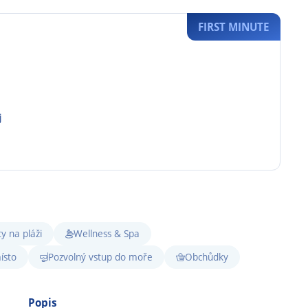
FIRST MINUTE
j
y na pláži
Wellness & Spa
ísto
Pozvolný vstup do moře
Obchůdky
Popis