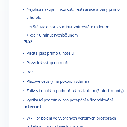
Nejbližší nákupní možnosti, restaurace a bary přímo
v hotelu
Letiště Male cca 25 minut vnitrostátním letem
+ cca 10 minut rychločlunem
Pláž
Písčitá pláž přímo u hotelu
Pozvolný vstup do moře
Bar
Plážové osušky na pokojích zdarma
Záliv s bohatým podmořským životem (žraloci, manty)
Vynikající podmínky pro potápění a šnorchlování
Internet
Wi-Fi připojení ve vybraných veřejných prostorách
hotelu a v bungalovech zdarma