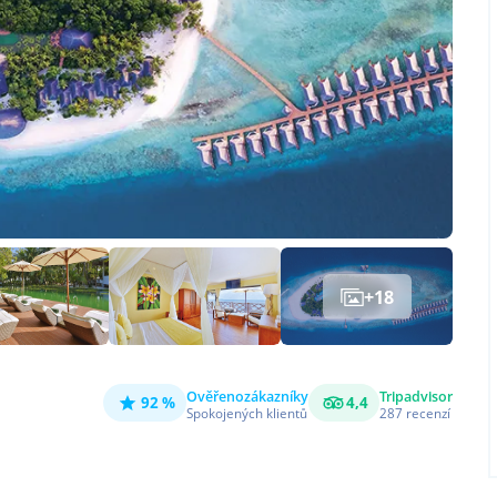
+
18
Ověřeno
zákazníky
Tripadvisor
92 %
4,4
Spokojených klientů
287
recenzí