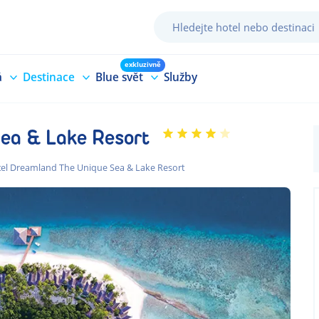
exkluzivně
á
Destinace
Blue svět
Služby
Sea & Lake Resort
el Dreamland The Unique Sea & Lake Resort