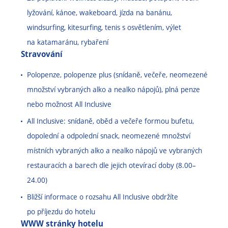
lyžování, kánoe, wakeboard, jízda na banánu,
windsurfing, kitesurfing, tenis s osvětlením, výlet
na katamaránu, rybaření
Stravování
Polopenze, polopenze plus (snídaně, večeře, neomezené
množství vybraných alko a nealko nápojů), plná penze
nebo možnost All Inclusive
All Inclusive: snídaně, oběd a večeře formou bufetu,
dopolední a odpolední snack, neomezené množství
místních vybraných alko a nealko nápojů ve vybraných
restauracích a barech dle jejich otevírací doby (8.00
–
24
.00)
Bližší informace o rozsahu All Inclusive obdržíte
po příjezdu do hotelu
WWW stránky hotelu