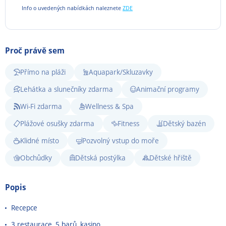
Info o uvedených nabídkách naleznete
ZDE
Proč právě sem
Přímo na pláži
Aquapark/Skluzavky
Lehátka a slunečníky zdarma
Animační programy
Wi-Fi zdarma
Wellness & Spa
Plážové osušky zdarma
Fitness
Dětský bazén
Klidné místo
Pozvolný vstup do moře
Obchůdky
Dětská postýlka
Dětské hřiště
Popis
Recepce
3 restaurace, 5 barů, kasino