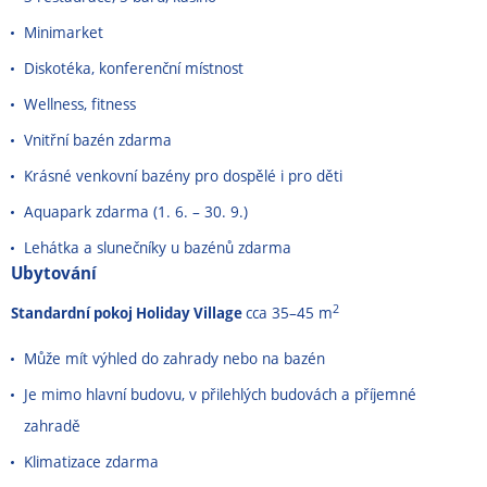
Minimarket
Diskotéka, konferenční místnost
Wellness, fitness
Vnitřní bazén zdarma
Krásné venkovní bazény pro dospělé i pro děti
Aquapark zdarma (1. 6.
–
30. 9.)
Lehátka a slunečníky u bazénů zdarma
Ubytování
2
Standardní pokoj Holiday Village
cca 35–45 m
Může mít výhled do zahrady nebo na bazén
Je mimo hlavní budovu, v přilehlých budovách a příjemné
zahradě
Klimatizace zdarma