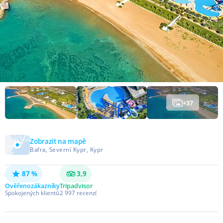
+
37
Zobrazit na mapě
Bafra, Severní Kypr, Kypr
87 %
3,9
Ověřeno
zákazníky
Tripadvisor
Spokojených klientů
2 997
recenzí