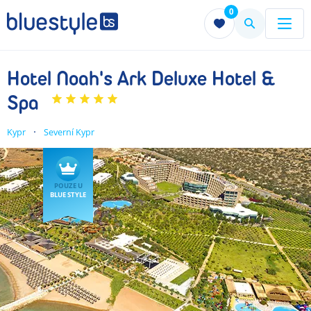
0
Menu
Menu
Hotel Noah's Ark Deluxe Hotel &
Spa
Kypr
Severní Kypr
POUZE U
BLUE STYLE