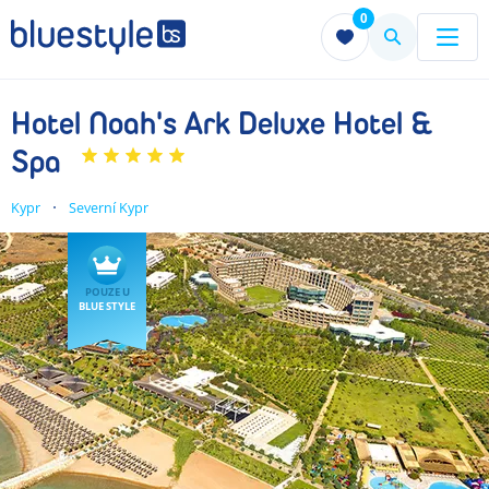
0
Menu
Menu
Hotel Noah's Ark Deluxe Hotel &
Spa
Kypr
Severní Kypr
POUZE U
BLUE STYLE