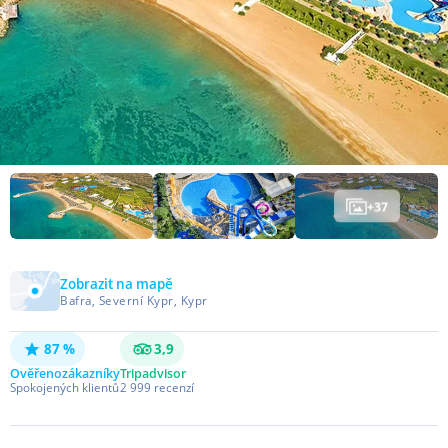
+
37
Zobrazit na mapě
Bafra, Severní Kypr, Kypr
87 %
3,9
Ověřeno
zákazníky
Tripadvisor
Spokojených klientů
2 999
recenzí