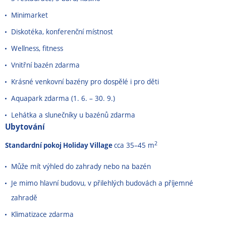
Minimarket
Diskotéka, konferenční místnost
Wellness, fitness
Vnitřní bazén zdarma
Krásné venkovní bazény pro dospělé i pro děti
Aquapark zdarma (1. 6.
–
30. 9.)
Lehátka a slunečníky u bazénů zdarma
Ubytování
2
Standardní pokoj Holiday Village
cca 35–45 m
Může mít výhled do zahrady nebo na bazén
Je mimo hlavní budovu, v přilehlých budovách a příjemné
zahradě
Klimatizace zdarma