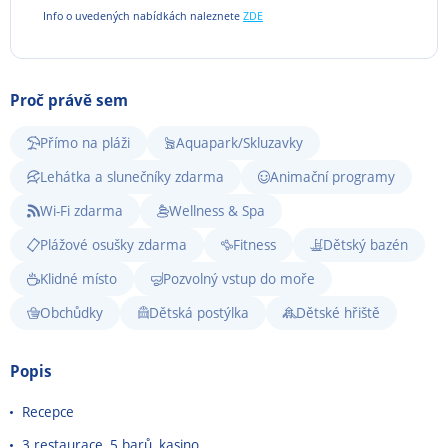
Info o uvedených nabídkách naleznete
ZDE
Proč právě sem
Přímo na pláži
Aquapark/Skluzavky
Lehátka a slunečníky zdarma
Animační programy
Wi-Fi zdarma
Wellness & Spa
Plážové osušky zdarma
Fitness
Dětský bazén
Klidné místo
Pozvolný vstup do moře
Obchůdky
Dětská postýlka
Dětské hřiště
Popis
Recepce
3 restaurace, 5 barů, kasino