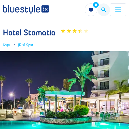
0
Menu
Menu
Hotel Stamatia
Kypr
Jižní Kypr