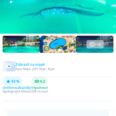
+
13
Zobrazit na mapě
Ayia Napa, Jižní Kypr, Kypr
93 %
4,2
Ověřeno
zákazníky
Tripadvisor
Spokojených klientů
338
recenzí