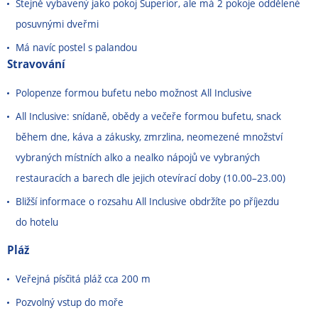
Stejně vybavený jako pokoj Superior, ale má 2 pokoje oddělené
posuvnými dveřmi
Má navíc postel s palandou
Stravování
Polopenze formou bufetu nebo možnost All Inclusive
All Inclusive: snídaně, obědy a večeře formou bufetu, snack
během dne, káva a zákusky, zmrzlina, neomezené množství
vybraných místních alko a nealko nápojů ve vybraných
restauracích a barech dle jejich otevírací doby (10.00⁠–⁠23.00)
Bližší informace o rozsahu All Inclusive obdržíte po příjezdu
do hotelu
Pláž
Veřejná písčitá pláž cca 200 m
Pozvolný vstup do moře