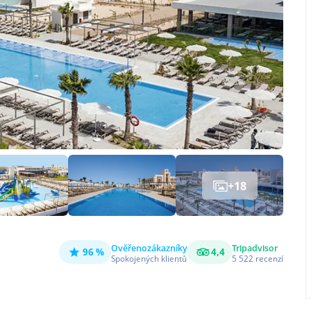
+
18
Ověřeno
zákazníky
Tripadvisor
96 %
4,4
Spokojených klientů
5 522
recenzí