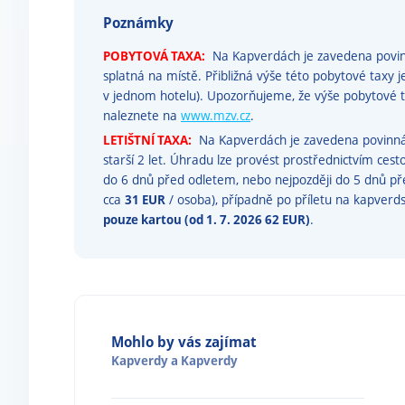
Poznámky
POBYTOVÁ TAXA:
Na Kapverdách je zavedena povinn
splatná na místě. Přibližná výše této pobytové taxy j
v jednom hotelu). Upozorňujeme, že výše pobytov
naleznete na
www.mzv.cz
.
LETIŠTNÍ TAXA:
Na Kapverdách je zavedena povinná l
starší 2 let. Úhradu lze provést prostřednictvím ces
do 6 dnů před odletem, nebo nejpozději do 5 dnů p
cca
31 EUR
/ osoba), případně po příletu na kapverdsk
pouze kartou (od 1. 7. 2026 62 EUR)
.
Mohlo by vás zajímat
Kapverdy
a
Kapverdy