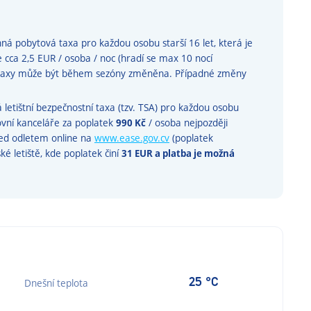
á pobytová taxa pro každou osobu starší 16 let, která je
e cca 2,5 EUR / osoba / noc (hradí se max 10 nocí
é taxy může být během sezóny změněna. Případné změny
etištní bezpečnostní taxa (tzv. TSA) pro každou osobu
tovní kanceláře za poplatek
990 Kč
/ osoba nejpozději
řed odletem online na
www.ease.gov.cv
(poplatek
é letiště, kde poplatek činí
31 EUR a platba je možná
25 °C
Dnešní teplota