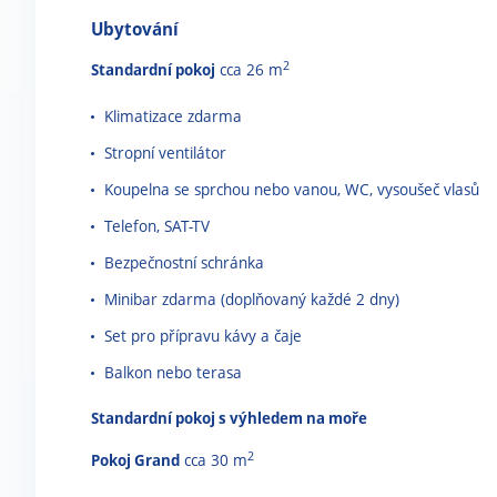
Ubytování
2
Standardní pokoj
cca 26 m
Klimatizace zdarma
Stropní ventilátor
Koupelna se sprchou nebo vanou, WC, vysoušeč vlasů
Telefon, SAT-TV
Bezpečnostní schránka
Minibar zdarma (doplňovaný každé 2 dny)
Set pro přípravu kávy a čaje
Balkon nebo terasa
Standardní pokoj s výhledem na moře
2
Pokoj Grand
cca 30 m