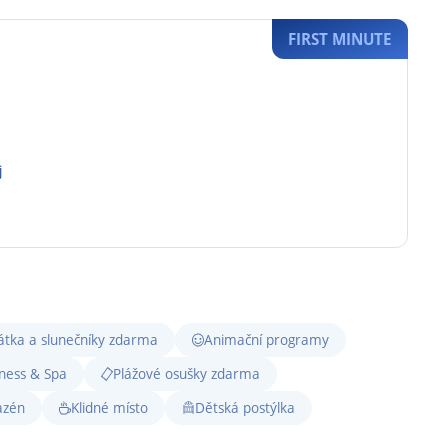
FIRST MINUTE
j
átka a slunečníky zdarma
Animační programy
ness & Spa
Plážové osušky zdarma
azén
Klidné místo
Dětská postýlka