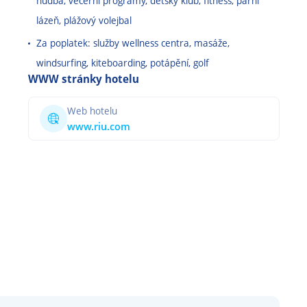
hudba, večerní programy, dětský klub, fitness, parní
lázeň, plážový volejbal
Za poplatek: služby wellness centra, masáže,
windsurfing, kiteboarding, potápění, golf
WWW stránky hotelu
Web hotelu
www.riu.com