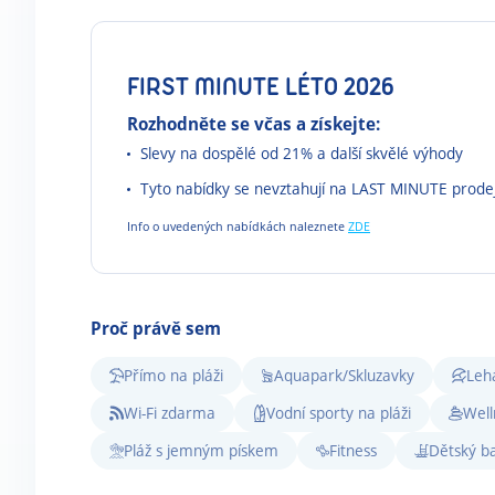
FIRST MINUTE LÉTO 2026
Rozhodněte se včas a získejte:
Slevy na dospělé od 21% a další skvělé výhody
Tyto nabídky se nevztahují na LAST MINUTE prode
Info o uvedených nabídkách naleznete
ZDE
Proč právě sem
Přímo na pláži
Aquapark/Skluzavky
Leh
Wi-Fi zdarma
Vodní sporty na pláži
Well
Pláž s jemným pískem
Fitness
Dětský b