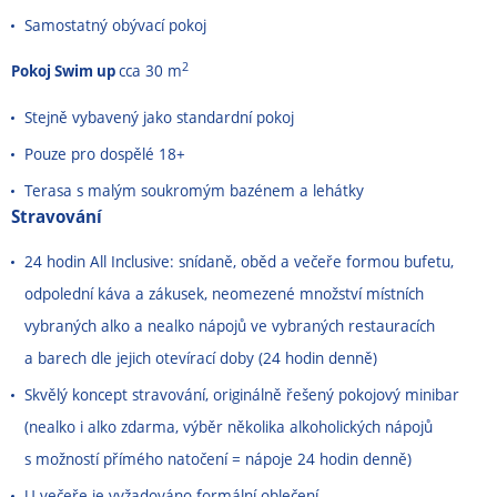
Samostatný obývací pokoj
2
Pokoj Swim up
cca 30 m
Stejně vybavený jako standardní pokoj
Pouze pro dospělé 18+
Terasa s malým soukromým bazénem a lehátky
Stravování
24 hodin All Inclusive: snídaně, oběd a večeře formou bufetu,
odpolední káva a zákusek, neomezené množství místních
vybraných alko a nealko nápojů ve vybraných restauracích
a barech dle jejich otevírací doby (24 hodin denně)
Skvělý koncept stravování, originálně řešený pokojový minibar
(nealko i alko zdarma, výběr několika alkoholických nápojů
s možností přímého natočení = nápoje 24 hodin denně)
U večeře je vyžadováno formální oblečení