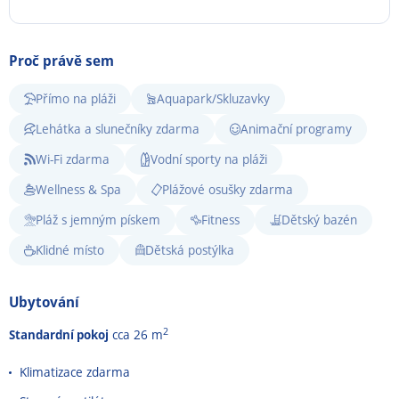
Proč právě sem
Přímo na pláži
Aquapark/Skluzavky
Lehátka a slunečníky zdarma
Animační programy
Wi-Fi zdarma
Vodní sporty na pláži
Wellness & Spa
Plážové osušky zdarma
Pláž s jemným pískem
Fitness
Dětský bazén
Klidné místo
Dětská postýlka
Ubytování
2
Standardní pokoj
cca 26 m
Klimatizace zdarma