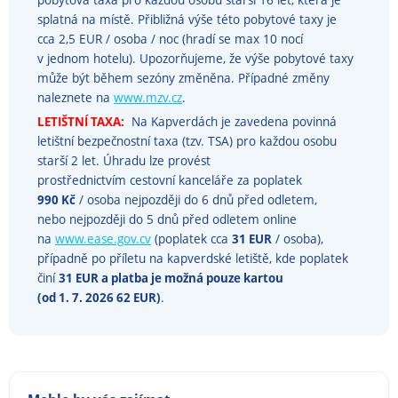
splatná na místě. Přibližná výše této pobytové taxy je
cca 2,5 EUR / osoba / noc (hradí se max 10 nocí
v jednom hotelu). Upozorňujeme, že výše pobytové taxy
může být během sezóny změněna. Případné změny
naleznete na
www.mzv.cz
.
LETIŠTNÍ TAXA:
Na Kapverdách je zavedena povinná
letištní bezpečnostní taxa (tzv. TSA) pro každou osobu
starší 2 let. Úhradu lze provést
prostřednictvím cestovní kanceláře za poplatek
990 Kč
/ osoba nejpozději do 6 dnů před odletem,
nebo nejpozději do 5 dnů před odletem online
na
www.ease.gov.cv
(poplatek cca
31 EUR
/ osoba),
případně po příletu na kapverdské letiště, kde poplatek
činí
31 EUR a platba je možná pouze kartou
(od 1. 7. 2026 62 EUR)
.