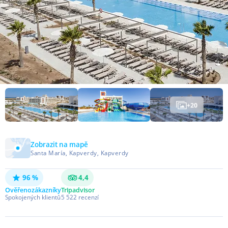
+
20
Zobrazit na mapě
Santa María, Kapverdy, Kapverdy
96 %
4,4
Ověřeno
zákazníky
Tripadvisor
Spokojených klientů
5 522
recenzí