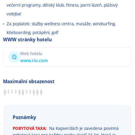
večerní programy, dětský klub, fitness, parní lázeň, plážový
volejbal
Za poplatek: služby wellness centra, masáže, windsurfing,
kiteboarding, potápění, golf
WWW stránky hotelu
Web hotelu
www.riu.com
Maximální obsazenost
Poznámky
POBYTOVÁ TAXA:
Na Kapverdách je zavedena povinná
pobytová taxa pro každou osobu starší 16 let, která je